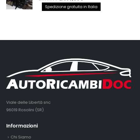
prezzo
prezzo
Spedizione gratuita in Italia
originale
attuale
era:
è:
2.890,00€.
2.650,00€.
Viale delle Libertà snc
96019 Rosolini (SR)
Informazioni
Chi Siamo