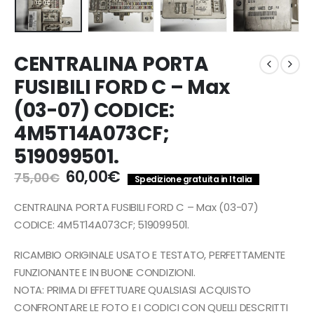
CENTRALINA PORTA
FUSIBILI FORD C – Max
(03-07) CODICE:
4M5T14A073CF;
519099501.
Il
Il
60,00
€
75,00
€
Spedizione gratuita in Italia
prezzo
prezzo
originale
attuale
CENTRALINA PORTA FUSIBILI FORD C – Max (03-07)
era:
è:
CODICE: 4M5T14A073CF; 519099501.
75,00€.
60,00€.
RICAMBIO ORIGINALE USATO E TESTATO, PERFETTAMENTE
FUNZIONANTE E IN BUONE CONDIZIONI.
NOTA: PRIMA DI EFFETTUARE QUALSIASI ACQUISTO
CONFRONTARE LE FOTO E I CODICI CON QUELLI DESCRITTI