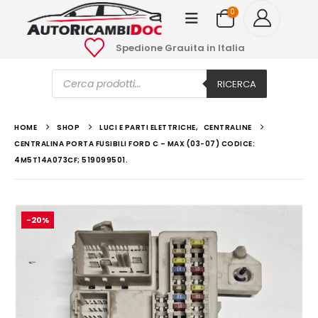
0
Spedione Grauita in Italia
Ricerca
prodotti
RICERCA
HOME
SHOP
LUCI E PARTI ELETTRICHE
,
CENTRALINE
CENTRALINA PORTA FUSIBILI FORD C – MAX (03-07) CODICE:
4M5T14A073CF; 519099501.
-20%