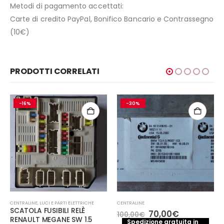
Metodi di pagamento accettati:
Carte di credito PayPal, Bonifico Bancario e Contrassegno
(10€)
PRODOTTI CORRELATI
-16%
-30%
CENTRALINE
,
LUCI E PARTI ELETTRICHE
CENTRALINE
SCATOLA FUSIBILI RELÈ
Il
Il
70,00
€
100,00
€
RENAULT MEGANE SW 1.5
prezzo
prezzo
Spedizione gratuita in