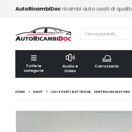
AutoRicambiDoc
ricambi auto usati di qualit
Ricerca
prodotti
Tutte le
Audio e
Carrozzeria
categorie
Video
HOME
SHOP
LUCI E PARTI ELETTRICHE
,
CENTRALINA MOTORE