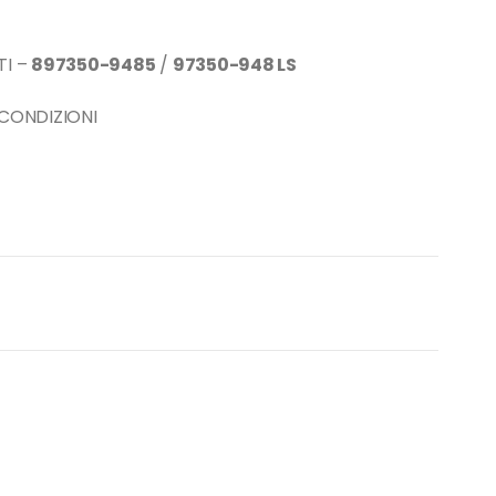
TI –
897350-9485
/
97350-948 LS
 CONDIZIONI