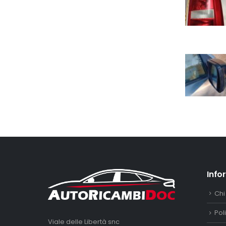
Info
Chi
Pol
Viale delle Libertà snc