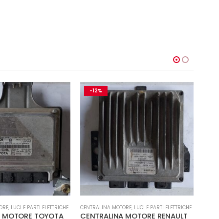
-1
ORE
,
LUCI E PARTI ELETTRICHE
CENTRALINE
,
LUCI E PARTI ELETTRICHE
CENTR
 MOTORE RENAULT
9646405280 CENTRALINA
CEN