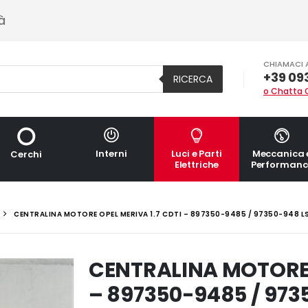
à
CHIAMACI 
+39 09
RICERCA
o Chatta 
Interni
Luci e Parti
Meccanica 
Cerchi
Elettriche
Performanc
CENTRALINA MOTORE OPEL MERIVA 1.7 CDTI – 897350-9485 / 97350-948 L
CENTRALINA MOTORE O
– 897350-9485 / 973