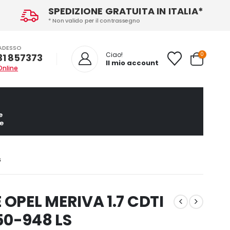
SPEDIZIONE GRATUITA IN ITALIA*
* Non valido per il contrassegno
ADESSO
0
Ciao!
31 857373
Il mio account
Online
e
e
S
PEL MERIVA 1.7 CDTI
50-948 LS