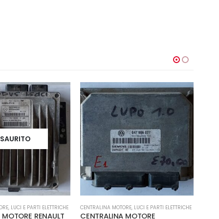
-13%
-
ORE
,
LUCI E PARTI ELETTRICHE
CENTRALINE
,
LUCI E PARTI ELETTRICHE
CENTR
A MOTORE
CENTRALINA BSI RENAULT
Cent