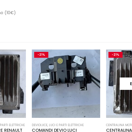
no (10€)
-21%
ESAURITO
TTRICHE
CENTRALINA MOTORE
,
LUCI E PARTI ELETTRICHE
CENTRALINA MOT
CI
CENTRALINA MOTORE RENAULT
CENTRALIN