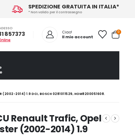
SPEDIZIONE GRATUITA IN ITALIA*
* Non valido per il contrassegno
ADESSO
0
Ciao!
31 857373
Il mio account
Online
e
e
R (2002-2014) 1.9 DCI, BOSCH 0281011529, HOM8200051608.
U Renault Trafic, Opel
ster (2002-2014) 1.9