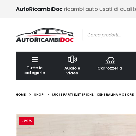
AutoRicambiDoc
ricambi auto usati di qualit
Ricerca
prodotti
Tutte le
Audio e
Carrozzeria
categorie
Video
HOME
SHOP
LUCI E PARTI ELETTRICHE
,
CENTRALINA MOTORE
-29%