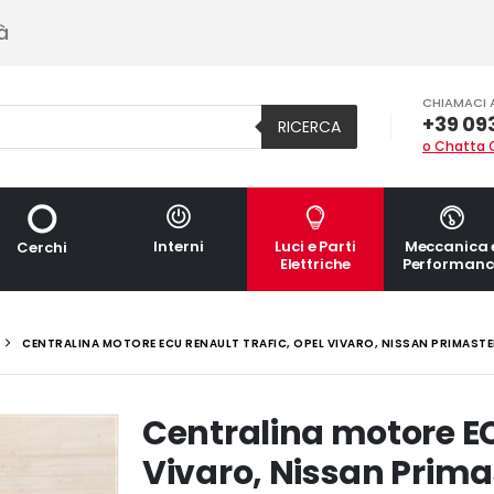
à
CHIAMACI 
+39 09
RICERCA
o Chatta 
Interni
Luci e Parti
Meccanica 
Cerchi
Elettriche
Performanc
CENTRALINA MOTORE ECU RENAULT TRAFIC, OPEL VIVARO, NISSAN PRIMASTE
Centralina motore EC
Vivaro, Nissan Prima