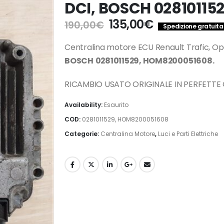
DCI, BOSCH 02810115
Il
Il
135,00
€
190,00
€
Spedizione gratuita i
prezzo
prezzo
originale
attuale
Centralina motore ECU Renault Trafic, Ope
era:
è:
BOSCH
0281011529, HOM8200051608.
190,00€.
135,00€.
RICAMBIO USATO ORIGINALE IN PERFETTE
Availability:
Esaurito
COD:
0281011529, HOM8200051608
Categorie:
Centralina Motore
,
Luci e Parti Elettriche