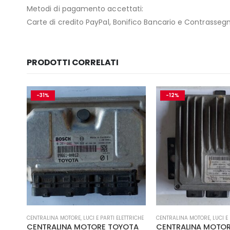
Metodi di pagamento accettati:
Carte di credito PayPal, Bonifico Bancario e Contrasseg
PRODOTTI CORRELATI
-12%
-21%
TRICHE
CENTRALINA MOTORE
,
LUCI E PARTI ELETTRICHE
DEVIOLUCE
,
LUCI E PARTI ELE
TA
CENTRALINA MOTORE RENAULT
COMANDI DEVIO LU