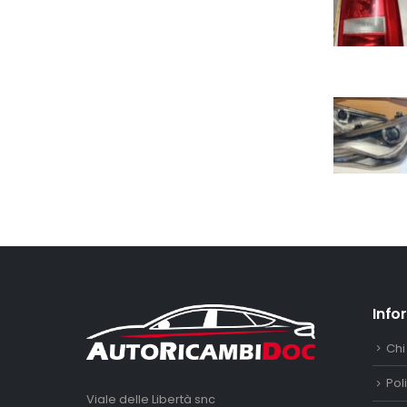
Info
Chi
Pol
Viale delle Libertà snc