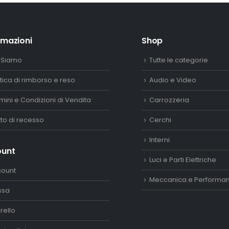
rmazioni
Shop
 Siamo
Tutte le categorie
itica di rimborso e reso
Audio e Video
mini e Condizioni di Vendita
Carrozzeria
itto di recesso
Cerchi
Interni
ount
Luci e Parti Elettriche
count
Meccanica e Performa
ssa
rello