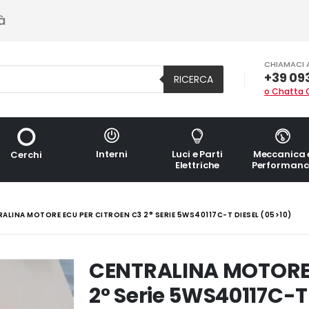
à
CHIAMACI 
+39 09
RICERCA
o Chatta 
Interni
Luci e Parti
Meccanica 
Cerchi
Elettriche
Performanc
ALINA MOTORE ECU PER CITROEN C3 2° SERIE 5WS40117C-T DIESEL (05>10)
CENTRALINA MOTORE 
2° Serie 5WS40117C-T 