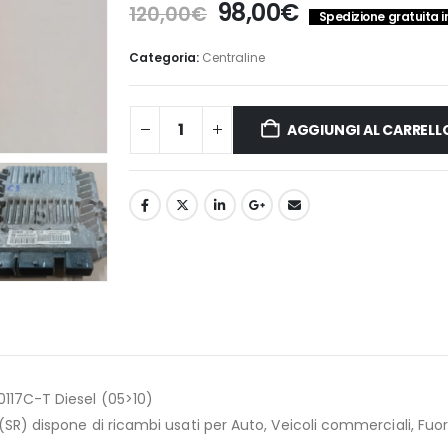
Il
Il
98,00
€
120,00
€
Spedizione gratuita in
prezzo
prezzo
originale
attuale
Categoria:
Centraline
era:
è:
120,00€.
98,00€.
AGGIUNGI AL CARRELL
117C-T Diesel (05>10)
) dispone di ricambi usati per Auto, Veicoli commerciali, Fuori