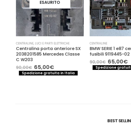
ESAURITO
CENTRALINE
,
LUCI E PARTI ELETTRICHE
CENTRALINE
MENS
Centralina porta anteriore SX
BMW SERIE 1 e87 ce
2038201585 Mercedes Classe
fusibili 9119445-02
C W203
Il
Il
65,00
€
90,00
€
prezzo
p
Il
Il
65,00
€
90,00
€
Spedizione gratuita
original
a
prezzo
prezzo
a
Spedizione gratuita in Italia
era:
è
originale
attuale
90,00€.
6
era:
è:
90,00€.
65,00€.
BEST SELL