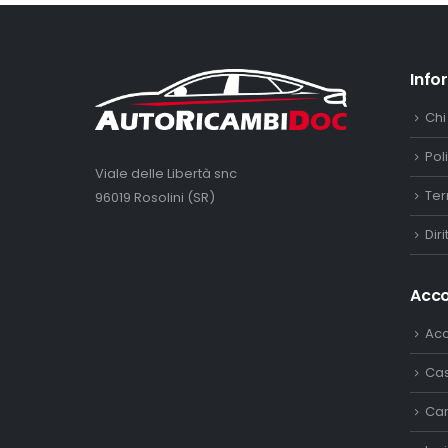
Info
Chi
Pol
Viale delle Libertà snc
Ter
96019 Rosolini (SR)
Dir
Acc
Ac
Ca
Car