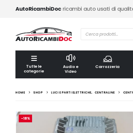
AutoRicambiDoc
ricambi auto usati di qualit
Ricerca
prodotti
Tutte le
Audio e
Carrozzeria
categorie
Video
HOME
SHOP
LUCI E PARTI ELETTRICHE
,
CENTRALINE
CENTR
-18%