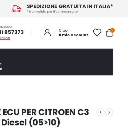
SPEDIZIONE GRATUITA IN ITALIA*
* Non valido per il contrassegno
ADESSO
0
Ciao!
31 857373
Il mio account
Online
e
e
ECU PER CITROEN C3
Diesel (05>10)