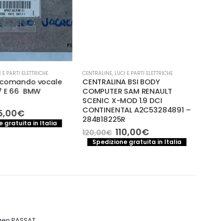
 E PARTI ELETTRICHE
CENTRALINE
,
LUCI E PARTI ELETTRICHE
CENTR
 comando vocale
CENTRALINA BSI BODY
CEN
7 E 66 BMW
COMPUTER SAM RENAULT
(E65
SCENIC X-MOD 1.9 DCI
65.
CONTINENTAL A2C53284891 –
056
Il
5,00
€
284B18225R
ezzo
prezzo
100
 gratuita in Italia
iginale
attuale
Il
Il
110,00
€
120,00
€
S
a:
è:
prezzo
prezzo
Spedizione gratuita in Italia
0,00€.
75,00€.
originale
attuale
era:
è:
120,00€.
110,00€.