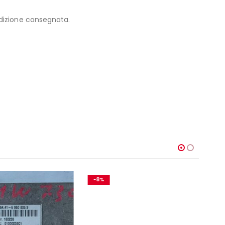
edizione consegnata.
-8%
-