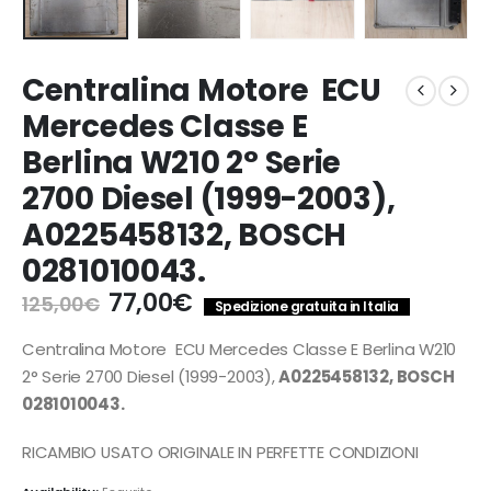
Centralina Motore ECU
Mercedes Classe E
Berlina W210 2° Serie
2700 Diesel (1999-2003),
A0225458132, BOSCH
0281010043.
Il
Il
77,00
€
125,00
€
Spedizione gratuita in Italia
prezzo
prezzo
originale
attuale
Centralina Motore ECU Mercedes Classe E Berlina W210
era:
è:
2° Serie 2700 Diesel (1999-2003),
A0225458132, BOSCH
125,00€.
77,00€.
0281010043.
RICAMBIO USATO ORIGINALE IN PERFETTE CONDIZIONI