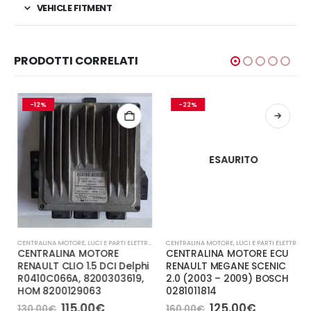
VEHICLE FITMENT
PRODOTTI CORRELATI
-12%
-22%
ESAURITO
CENTRALINA MOTORE
,
LUCI E PARTI ELETTRICHE
CENTRALINA MOTORE
,
LUCI E PARTI ELETTRICHE
CENTRALINA MOTORE
CENTRALINA MOTORE ECU
RENAULT CLIO 1.5 DCI Delphi
RENAULT MEGANE SCENIC
R0410C066A, 8200303619,
2.0 (2003 – 2009) BOSCH
HOM 8200129063
0281011814
Il
Il
Il
Il
115,00
€
125,00
€
130,00
€
160,00
€