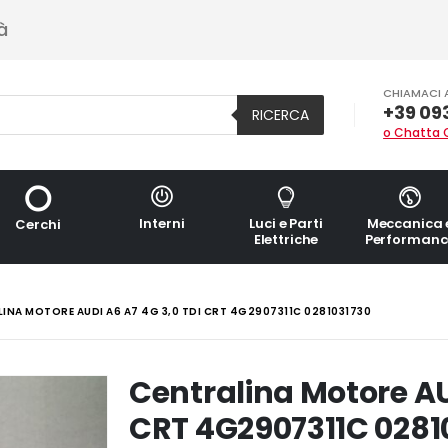
à
CHIAMACI 
+39 09
RICERCA
o Chatta 
Interni
Luci e Parti
Meccanica 
Cerchi
Elettriche
Performanc
INA MOTORE AUDI A6 A7 4G 3,0 TDI CRT 4G2907311C 0281031730
Centralina Motore AU
CRT 4G2907311C 0281