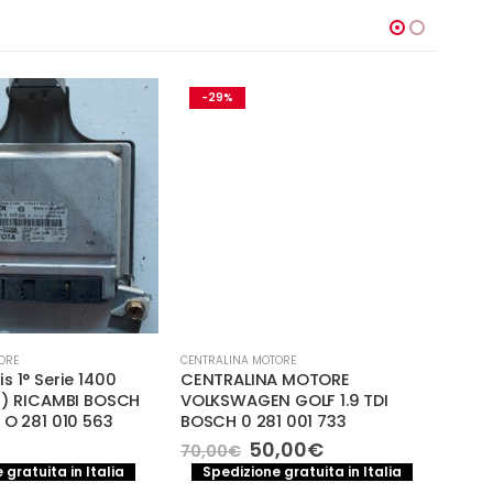
-29%
ORE
CENTRALINA MOTORE
CENTR
s 1° Serie 1400
CENTRALINA MOTORE
CEN
9) RICAMBI BOSCH
VOLKSWAGEN GOLF 1.9 TDI
STIL
 O 281 010 563
BOSCH 0 281 001 733
15C7
Il
Il
50,00
€
70,
70,00
€
prezzo
prezzo
 gratuita in Italia
Spedizione gratuita in Italia
S
originale
attuale