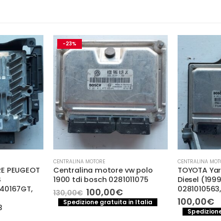
-23%
CENTRALINA MOTORE
CENTRALINA MOT
E PEUGEOT
Centralina motore vw polo
TOYOTA Yari
S
1900 tdi bosch 0281011075
Diesel (199
40167GT,
0281010563,
Il
Il
100,00
€
130,00
€
prezzo
prezzo
100,00
€
Spedizione gratuita in Italia
3
originale
attuale
Spedizione
era:
è:
l