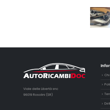
Info
Chi
Pol
Viale delle Libertà snc
Ter
96019 Rosolini (SR)
Dir