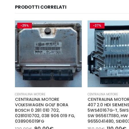
PRODOTTI CORRELATI
-25%
-27%
CENTRALINA MOTORE
CENTRALINA MOTORE
CENTRALINA MOTORE
CENTRALINA MOTOR
 023
VOLKSWAGEN GOLF BORA
407 2.0 HDI SIEMEN
BOSCH 0 281 010 702,
5WS40167G-T, 5WS
0281010702, 038 906 019 FG,
SW 9656171180, HW
038906019FG
9655041480, SID80
o
a
le
Il
Il
Il
I
90,00
€
110,00
€
120,00
€
150,00
€