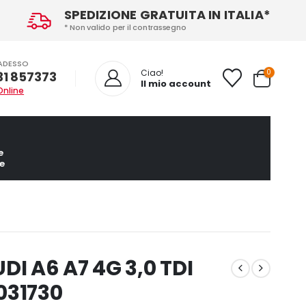
SPEDIZIONE GRATUITA IN ITALIA*
* Non valido per il contrassegno
ADESSO
0
Ciao!
31 857373
Il mio account
Online
e
e
DI A6 A7 4G 3,0 TDI
031730