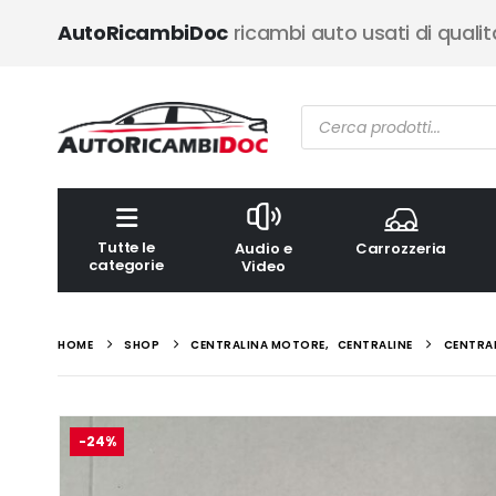
AutoRicambiDoc
ricambi auto usati di qualit
Ricerca
prodotti
Tutte le
Audio e
Carrozzeria
categorie
Video
HOME
SHOP
CENTRALINA MOTORE
,
CENTRALINE
CENTRAL
-24%