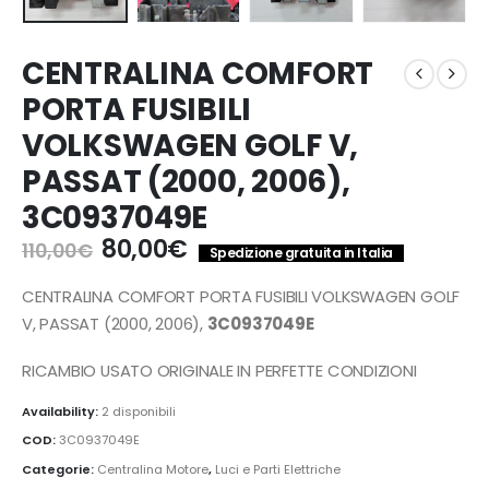
CENTRALINA COMFORT
PORTA FUSIBILI
VOLKSWAGEN GOLF V,
PASSAT (2000, 2006),
3C0937049E
Il
Il
80,00
€
110,00
€
Spedizione gratuita in Italia
prezzo
prezzo
originale
attuale
CENTRALINA COMFORT PORTA FUSIBILI VOLKSWAGEN GOLF
era:
è:
V, PASSAT (2000, 2006),
3C0937049E
110,00€.
80,00€.
RICAMBIO USATO ORIGINALE IN PERFETTE CONDIZIONI
Availability:
2 disponibili
COD:
3C0937049E
Categorie:
Centralina Motore
,
Luci e Parti Elettriche