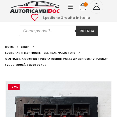
0
Spedione Grauita in Italia
Ricerca
prodotti
RICERCA
HOME
SHOP
LUCI E PARTI ELETTRICHE
,
CENTRALINA MOTORE
CENTRALINA COMFORT PORTA FUSIBILI VOLKSWAGEN GOLF V, PASSAT
(2000, 2006), 3C0937049E
-27%