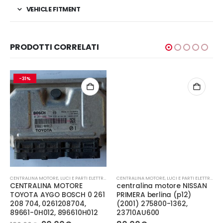
VEHICLE FITMENT
PRODOTTI CORRELATI
-31%
CENTRALINA MOTORE
,
LUCI E PARTI ELETTRICHE
CENTRALINA MOTORE
,
LUCI E PARTI ELETTRICHE
CENTRALINA MOTORE
centralina motore NISSAN
TOYOTA AYGO BOSCH 0 261
PRIMERA berlina (p12)
208 704, 0261208704,
(2001) 275800-1362,
89661-0H012, 896610H012
23710AU600