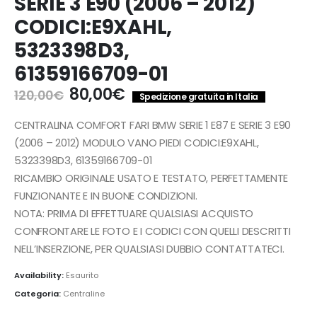
SERIE 3 E90 (2006 – 2012)
CODICI:E9XAHL,
5323398D3,
61359166709-01
Il
Il
80,00
€
120,00
€
Spedizione gratuita in Italia
prezzo
prezzo
originale
attuale
CENTRALINA COMFORT FARI BMW SERIE 1 E87 E SERIE 3 E90
era:
è:
(2006 – 2012) MODULO VANO PIEDI CODICI:E9XAHL,
120,00€.
80,00€.
5323398D3, 61359166709-01
RICAMBIO ORIGINALE USATO E TESTATO, PERFETTAMENTE
FUNZIONANTE E IN BUONE CONDIZIONI.
NOTA: PRIMA DI EFFETTUARE QUALSIASI ACQUISTO
CONFRONTARE LE FOTO E I CODICI CON QUELLI DESCRITTI
NELL’INSERZIONE, PER QUALSIASI DUBBIO CONTATTATECI.
Availability:
Esaurito
Categoria:
Centraline