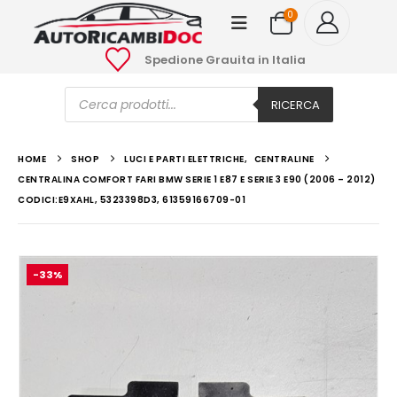
0
Spedione Grauita in Italia
Ricerca
prodotti
RICERCA
HOME
SHOP
LUCI E PARTI ELETTRICHE
,
CENTRALINE
CENTRALINA COMFORT FARI BMW SERIE 1 E87 E SERIE 3 E90 (2006 – 2012)
CODICI:E9XAHL, 5323398D3, 61359166709-01
-33%