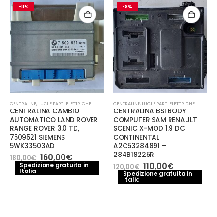
-11%
-8%
CENTRALINE
,
LUCI E PARTI ELETTRICHE
CENTRALINE
,
LUCI E PARTI ELETTRICHE
CENTRALINA CAMBIO
CENTRALINA BSI BODY
AUTOMATICO LAND ROVER
COMPUTER SAM RENAULT
RANGE ROVER 3.0 TD,
SCENIC X-MOD 1.9 DCI
7509521 SIEMENS
CONTINENTAL
5WK33503AD
A2C53284891 –
284B18225R
Il
Il
160,00
€
180,00
€
prezzo
prezzo
Il
Il
110,00
€
Spedizione gratuita in
120,00
€
Italia
originale
attuale
prezzo
prezzo
Spedizione gratuita in
era:
è:
Italia
originale
attuale
180,00€.
160,00€.
era:
è:
120,00€.
110,00€.