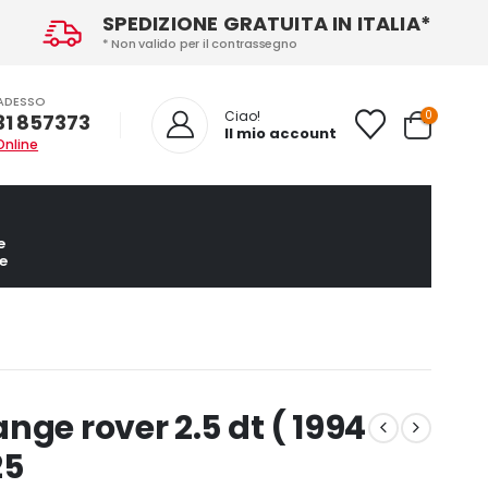
SPEDIZIONE GRATUITA IN ITALIA*
* Non valido per il contrassegno
ADESSO
0
Ciao!
31 857373
Il mio account
Online
e
e
nge rover 2.5 dt ( 1994
25