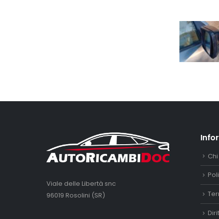
Info
Chi
Pol
Viale delle Libertà snc
Ter
96019 Rosolini (SR)
Dir