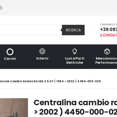
à
CHIAMACI 
+39 09
RICERCA
o Chatta 
Interni
Luci e Parti
Meccanica 
Cerchi
Elettriche
Performanc
ALINA CAMBIO RANGE ROVER 2.5 DT ( 1994 > 2002 ) 4450-000-025
Centralina cambio ra
> 2002 ) 4450-000-0