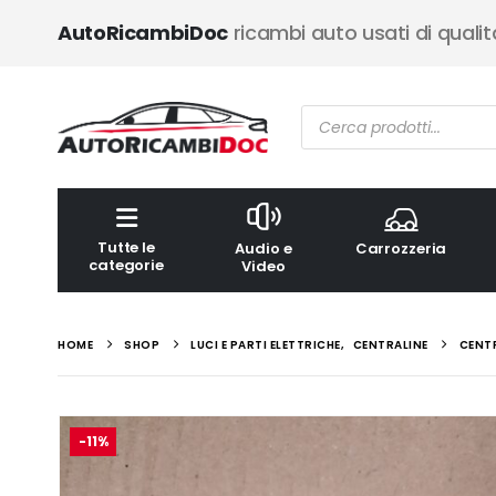
AutoRicambiDoc
ricambi auto usati di qualit
Ricerca
prodotti
Tutte le
Audio e
Carrozzeria
categorie
Video
HOME
SHOP
LUCI E PARTI ELETTRICHE
,
CENTRALINE
CENTR
-11%