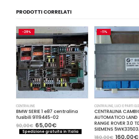
PRODOTTI CORRELATI
-28%
-11%
CENTRALINE
CENTRALINE
,
LUCI E PARTI EL
BMW SERIE 1 e87 centralina
CENTRALINA CAMBI
fusibili 9119445-02
AUTOMATICO LAND
RANGE ROVER 3.0 TD
Il
Il
65,00
€
90,00
€
1 –
SIEMENS 5WK33503
prezzo
prezzo
Spedizione gratuita in Italia
originale
attuale
Il
160,00
€
180,00
€