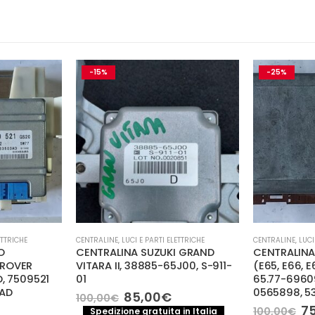
-15%
-25%
ETTRICHE
CENTRALINE
,
LUCI E PARTI ELETTRICHE
CENTRALINE
,
LUCI
O
CENTRALINA SUZUKI GRAND
CENTRALINA
 ROVER
VITARA II, 38885-65J00, S-911-
(E65, E66, 
, 7509521
01
65.77-6960
AD
0565898, 5
Il
Il
85,00
€
100,00
€
prezzo
prezzo
Il
Il
7
100,00
€
Spedizione gratuita in Italia