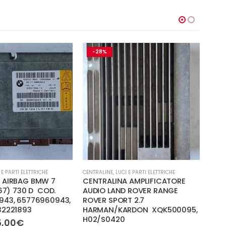
-28%
-1
 E PARTI ELETTRICHE
CENTRALINE
,
LUCI E PARTI ELETTRICHE
CENTR
 AIRBAG BMW 7
CENTRALINA AMPLIFICATORE
CEN
E67) 730 D COD.
AUDIO LAND ROVER RANGE
CON
943, 65776960943,
ROVER SPORT 2.7
MAN
32221893
HARMAN/KARDON XQK500095,
108
H02/S0420
Il
5,00
€
120,