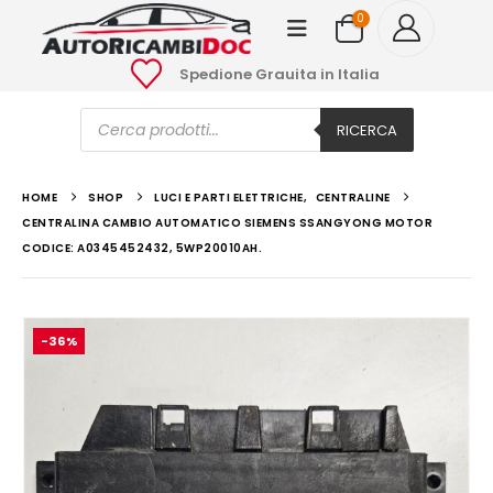
0
Spedione Grauita in Italia
Ricerca
prodotti
RICERCA
HOME
SHOP
LUCI E PARTI ELETTRICHE
,
CENTRALINE
CENTRALINA CAMBIO AUTOMATICO SIEMENS SSANGYONG MOTOR
CODICE: A0345452432, 5WP20010AH.
-36%