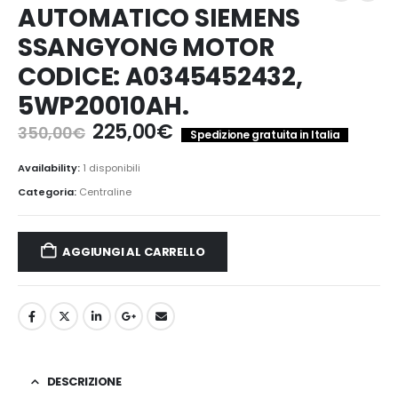
AUTOMATICO SIEMENS
SSANGYONG MOTOR
CODICE: A0345452432,
5WP20010AH.
Il
Il
225,00
€
350,00
€
Spedizione gratuita in Italia
prezzo
prezzo
originale
attuale
Availability:
1 disponibili
era:
è:
Categoria:
Centraline
350,00€.
225,00€.
AGGIUNGI AL CARRELLO
DESCRIZIONE