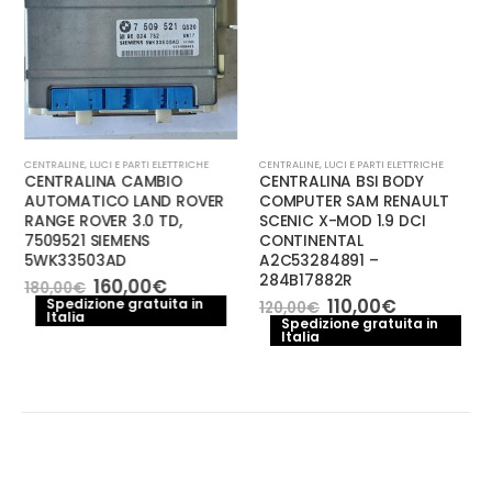
CENTRALINE
,
LUCI E PARTI ELETTRICHE
CENTRALINE
,
LUCI E PARTI ELETTRICHE
CENTRALINA CAMBIO
CENTRALINA BSI BODY
AUTOMATICO LAND ROVER
COMPUTER SAM RENAULT
RANGE ROVER 3.0 TD,
SCENIC X-MOD 1.9 DCI
7509521 SIEMENS
CONTINENTAL
5WK33503AD
A2C53284891 –
284B17882R
Il
Il
160,00
€
180,00
€
prezzo
prezzo
Il
Il
110,00
€
Spedizione gratuita in
120,00
€
Italia
originale
attuale
prezzo
prezzo
Spedizione gratuita in
era:
è:
Italia
originale
attuale
180,00€.
160,00€.
era:
è:
120,00€.
110,00€.