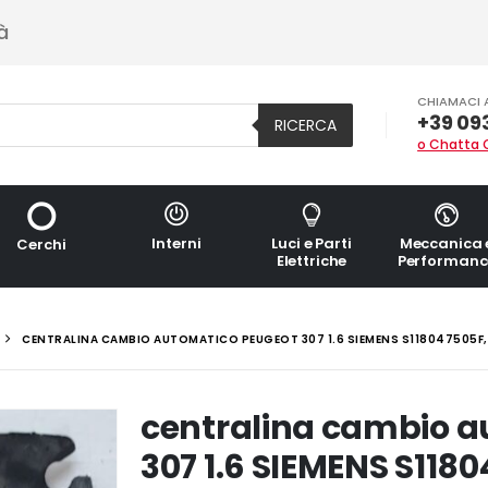
à
CHIAMACI 
+39 09
RICERCA
o Chatta 
Interni
Luci e Parti
Meccanica 
Cerchi
Elettriche
Performanc
CENTRALINA CAMBIO AUTOMATICO PEUGEOT 307 1.6 SIEMENS S118047505F,
centralina cambio 
307 1.6 SIEMENS S118