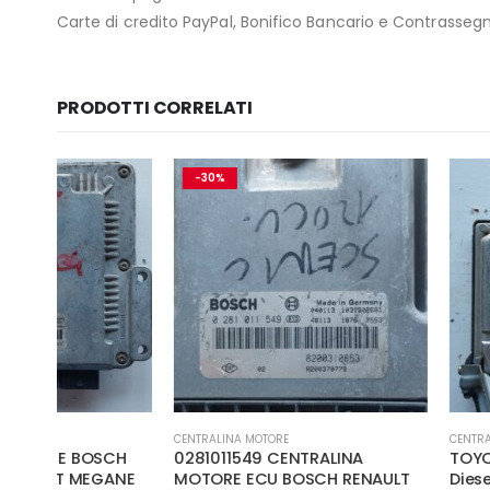
Carte di credito PayPal, Bonifico Bancario e Contrasseg
PRODOTTI CORRELATI
-30%
CENTRALINA MOTORE
CENTRALINA MOTORE
H
0281011549 CENTRALINA
TOYOTA Yaris 1° Ser
NE
MOTORE ECU BOSCH RENAULT
Diesel (1999) RICA