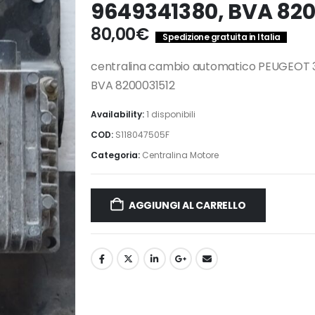
9649341380, BVA 820
80,00
€
Spedizione gratuita in Italia
centralina cambio automatico PEUGEOT 3
BVA 8200031512
Availability:
1 disponibili
COD:
S118047505F
Categoria:
Centralina Motore
AGGIUNGI AL CARRELLO