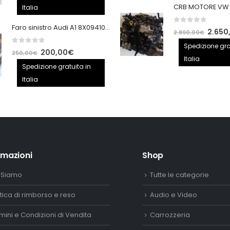
originale
attuale
Italia
era:
è:
Faro sinistro Audi A1 8X0941005
0
out of 5
140,00€.
100,00€.
Il
2.650
2.890,00
€
prezzo
Spedizione gra
0
out of 5
Il
Il
200,00
€
250,00
€
origina
Italia
prezzo
prezzo
Spedizione gratuita in
era:
originale
attuale
Italia
2.890,
era:
è:
250,00€.
200,00€.
rmazioni
Shop
 Siamo
Tutte le categorie
itica di rimborso e reso
Audio e Video
mini e Condizioni di Vendita
Carrozzeria