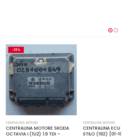
-
ORE
CENTRALINA MOTORE
CENTR
A MOTORE SKODA
CENTRALINA ECU MOTORE FIAT
ECU 
U2) 1.9 TDI –
STILO (192) [01-10]1.9 JTD EDC
200