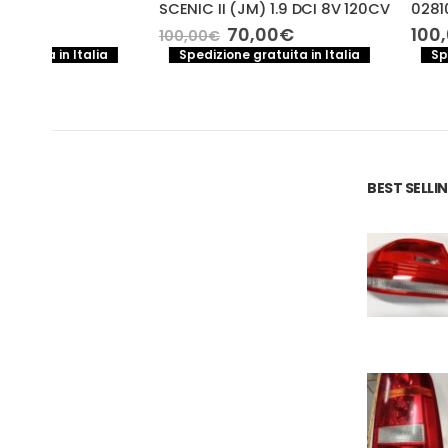
SCENIC II (JM) 1.9 DCI 8V 120CV
0281010563, O 281 
Il
Il
70,00
€
100,00
€
100,00
€
prezzo
prezzo
a
Spedizione gratuita in Italia
Spedizione gratuita
e
originale
attuale
era:
è:
.
100,00€.
70,00€.
BEST SELL