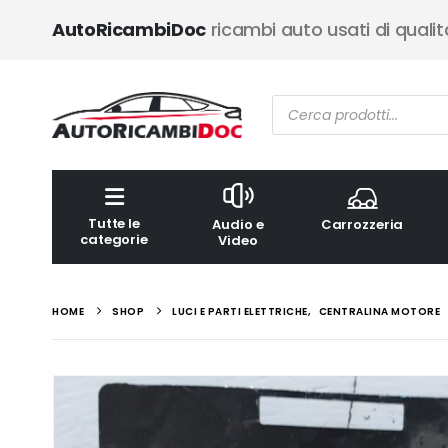
AutoRicambiDoc
ricambi auto usati di qualit
Ricerca
prodotti
Tutte le
Audio e
Carrozzeria
categorie
Video
HOME
SHOP
LUCI E PARTI ELETTRICHE
,
CENTRALINA MOTORE