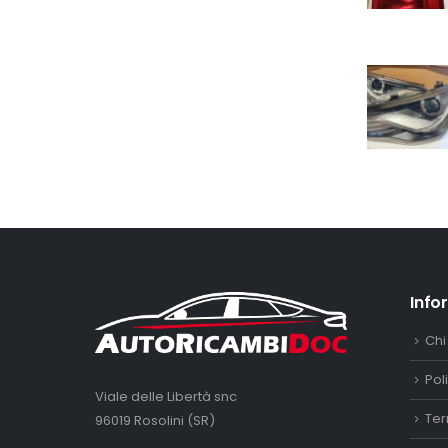
Info
Chi
Pol
Viale delle Libertà snc
Ter
96019 Rosolini (SR)