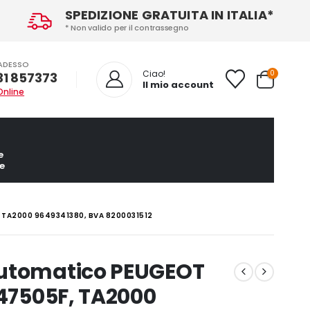
SPEDIZIONE GRATUITA IN ITALIA*
* Non valido per il contrassegno
ADESSO
0
Ciao!
31 857373
Il mio account
Online
e
e
 TA2000 9649341380, BVA 8200031512
automatico PEUGEOT
047505F, TA2000