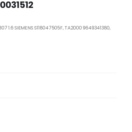
0031512
07 1.6 SIEMENS S118047505F, TA2000 9649341380,