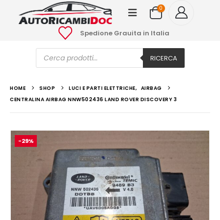
0
Spedione Grauita in Italia
Ricerca
prodotti
RICERCA
HOME
SHOP
LUCI E PARTI ELETTRICHE
,
AIRBAG
CENTRALINA AIRBAG NNW502436 LAND ROVER DISCOVERY 3
-29%