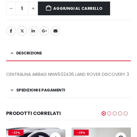
99,00€.
70,00€.
AGGIUNGI AL CARRELLO
DESCRIZIONE
CENTRALINA AIRBAG NNW502436 LAND ROVER DISCOVERY 3
SPEDIZIONI E PAGAMENTI
PRODOTTI CORRELATI
-20%
-29%