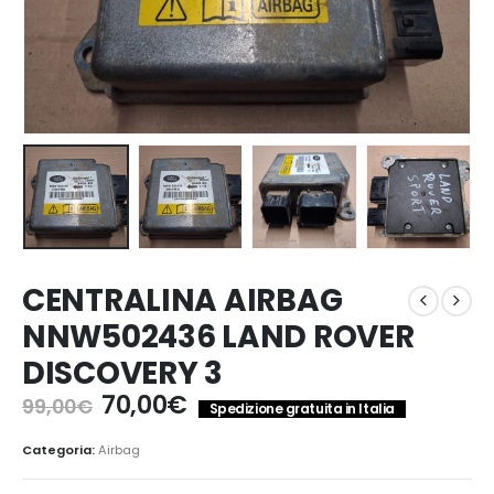
CENTRALINA AIRBAG
NNW502436 LAND ROVER
DISCOVERY 3
Il
Il
70,00
€
99,00
€
Spedizione gratuita in Italia
prezzo
prezzo
originale
attuale
Categoria:
Airbag
era:
è: