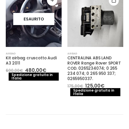
ESAURITO
AIRBAG
AIRBAG
Kit airbag cruscotto Audi
CENTRALINA ABS LAND
A3 2011
ROVER Range Rover SPORT
COD. 0265234074; 0 265
Il
Il
480,00
€
600,00
€
234 074; 0 265 950 337;
prezzo
prezzo
Spedizione gratuita in
Italia
originale
attuale
0265950337.
era:
è:
Il
Il
125,00
€
175,00
€
600,00€.
480,00€.
prezzo
prezzo
Spedizione gratuita in
Italia
originale
attuale
era:
è:
175,00€.
125,00€.