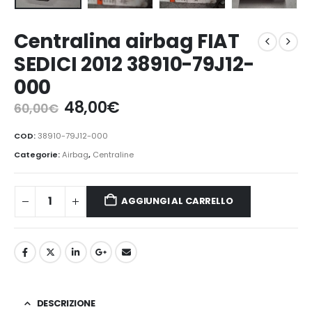
Centralina airbag FIAT
SEDICI 2012 38910-79J12-
000
Il
Il
48,00
€
60,00
€
prezzo
prezzo
originale
attuale
COD:
38910-79J12-000
era:
è:
Categorie:
Airbag
,
Centraline
60,00€.
48,00€.
AGGIUNGI AL CARRELLO
DESCRIZIONE