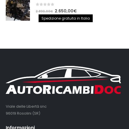
0
out of 5
Il
Il
2.650,00
€
2.890,00
€
prezzo
prezzo
Spedizione gratuita in Italia
originale
attuale
era:
è:
2.890,00€.
2.650,00€.
Viale delle Libertà snc
96019 Rosolini (SR)
Informazioni