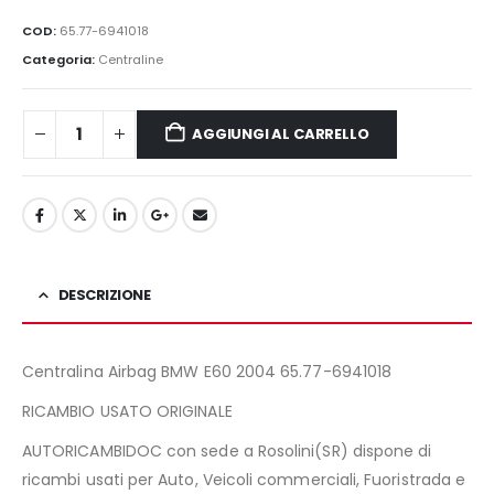
prezzo
prezzo
originale
attuale
COD:
65.77-6941018
era:
è:
Categoria:
Centraline
70,00€.
49,00€.
AGGIUNGI AL CARRELLO
DESCRIZIONE
Centralina Airbag BMW E60 2004 65.77-6941018
RICAMBIO USATO ORIGINALE
AUTORICAMBIDOC con sede a Rosolini(SR) dispone di
ricambi usati per Auto, Veicoli commerciali, Fuoristrada e