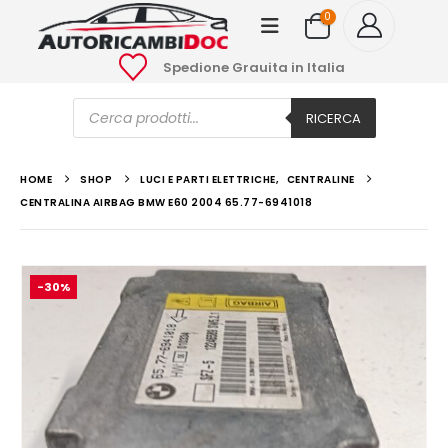
0
Spedione Grauita in Italia
Ricerca
prodotti
RICERCA
HOME
SHOP
LUCI E PARTI ELETTRICHE
,
CENTRALINE
CENTRALINA AIRBAG BMW E60 2004 65.77-6941018
-30%