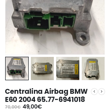
Centralina Airbag BMW
E60 2004 65.77-6941018
Il
Il
49,00
€
70,00
€