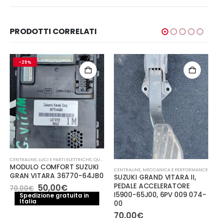
PRODOTTI CORRELATI
-29%
CENTRALINE
,
LUCI E PARTI ELETTRICHE
,
QUADRO STRUMENTI
MODULO COMFORT SUZUKI
CENTRALINE
,
MECCANICA E PERFORMANCE
GRAN VITARA 36770-64JB0
SUZUKI GRAND VITARA II,
Il
Il
PEDALE ACCELERATORE
50,00
€
70,00
€
prezzo
prezzo
I5900-65J00, 6PV 009 074-
Spedizione gratuita in
Italia
originale
attuale
00
era:
è:
70,00
€