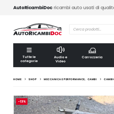
AutoRicambiDoc
ricambi auto usati di qualit
Ricerca
prodotti
Tutte le
Audio e
Carrozzeria
categorie
Video
HOME
SHOP
MECCANICA E PERFORMANCE
,
CAMBI
CAMBIO
-13%