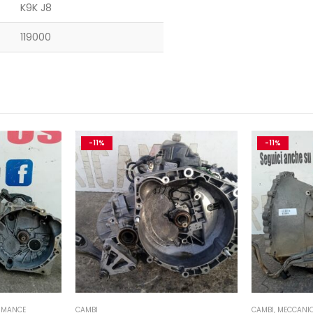
K9K J8
119000
-11%
-11%
RMANCE
CAMBI
CAMBI
,
MECCANIC