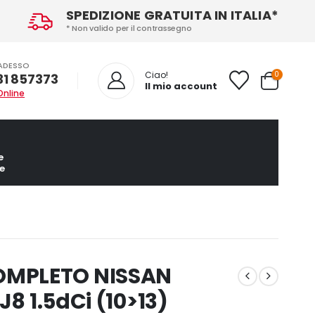
SPEDIZIONE GRATUITA IN ITALIA*
* Non valido per il contrassegno
ADESSO
0
Ciao!
31 857373
Il mio account
Online
e
e
OMPLETO NISSAN
J8 1.5dCi (10>13)