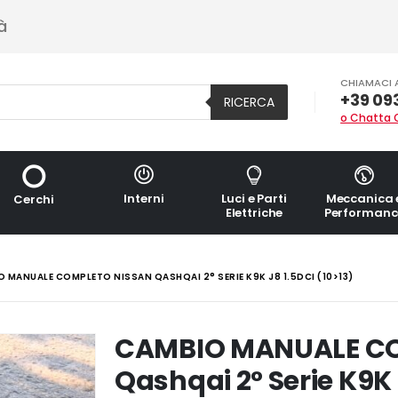
à
CHIAMACI 
+39 09
RICERCA
o Chatta 
Interni
Luci e Parti
Meccanica 
Cerchi
Elettriche
Performanc
 MANUALE COMPLETO NISSAN QASHQAI 2° SERIE K9K J8 1.5DCI (10>13)
CAMBIO MANUALE C
Qashqai 2° Serie K9K 