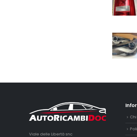
Info
Chi
Pol
Viale delle Libertà snc