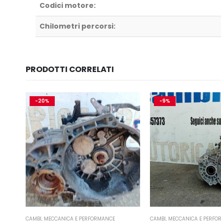
Codici motore:
Chilometri percorsi:
PRODOTTI CORRELATI
-20%
-9%
CAMBI
,
MECCANICA E PERFORMANCE
CAMBI
,
MECCANICA E PERFO