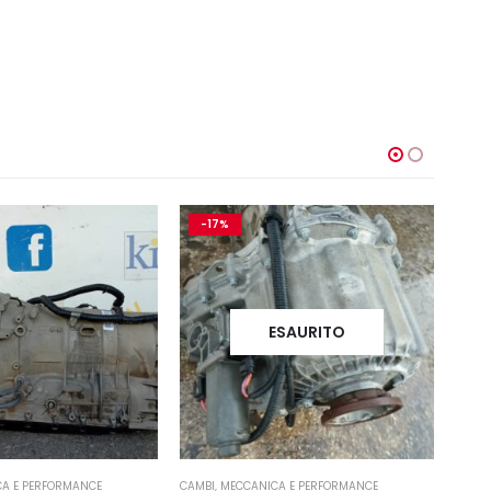
-17%
ESAURITO
A E PERFORMANCE
CAMBI
,
MECCANICA E PERFORMANCE
CAMBI