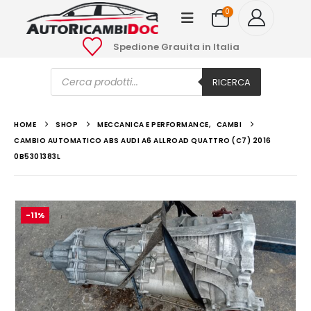
0
Spedione Grauita in Italia
Ricerca
prodotti
RICERCA
HOME
SHOP
MECCANICA E PERFORMANCE
,
CAMBI
CAMBIO AUTOMATICO ABS AUDI A6 ALLROAD QUATTRO (C7) 2016
0B5301383L
-11%