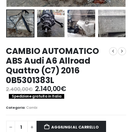
CAMBIO AUTOMATICO
ABS Audi A6 Allroad
Quattro (C7) 2016
0B5301383L
Il
Il
2.140,00
€
2.400,00
€
prezzo
prezzo
Spedizione gratuita in Italia
originale
attuale
era:
è:
Categoria:
Cambi
2.400,00€.
2.140,00€.
AGGIUNGI AL CARRELLO