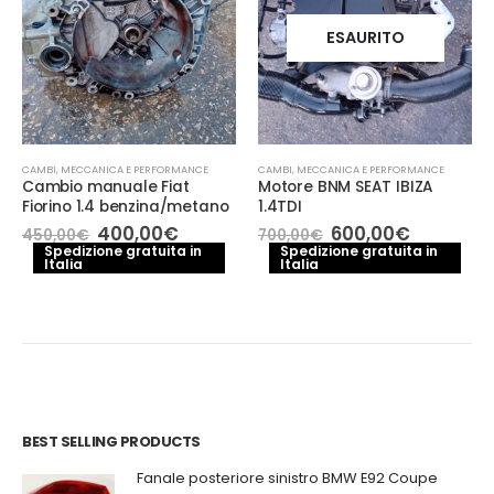
ESAURITO
CAMBI
,
MECCANICA E PERFORMANCE
CAMBI
,
MECCANICA E PERFORMANCE
Cambio manuale Fiat
Motore BNM SEAT IBIZA
Fiorino 1.4 benzina/metano
1.4TDI
Il
Il
Il
Il
400,00
€
600,00
€
450,00
€
700,00
€
prezzo
prezzo
prezzo
prezzo
Spedizione gratuita in
Spedizione gratuita in
Italia
originale
attuale
Italia
originale
attuale
o
era:
è:
era:
è:
le
450,00€.
400,00€.
700,00€.
600,00€.
0€.
BEST SELLING PRODUCTS
Fanale posteriore sinistro BMW E92 Coupe