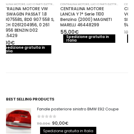
CENTRALINA MOTORE
,
LUCI E PARTI ELETTRICHE
CENTRALINA MOTORE
,
LUCI E PARTI ELETTRICHE
CENTRALINA MOTORE
CENTRALINA MOTORE
LANCIA Y 1° Serie 1100
VOLKSWAGEN PASSAT B6
Benzina (2000) MAGNETI
SIEMENS 03G906018A,
MARELLI 46448299
5WP45502AB
Il
Il
55,00
€
85,00
€
100,00
€
prezzo
prezzo
Spedizione gratuita in
Spedizione gratuita in
Italia
Italia
originale
attuale
era:
è:
100,00€.
85,00€.
BEST SELLING PRODUCTS
Fanale posteriore sinistro BMW E92 Coupe
0
out of 5
Il
Il
90,00
€
110,00
€
prezzo
prezzo
Spedizione gratuita in Italia
originale
attuale
Fanale posteriore destro Land Rover Discovery 3
era:
è: