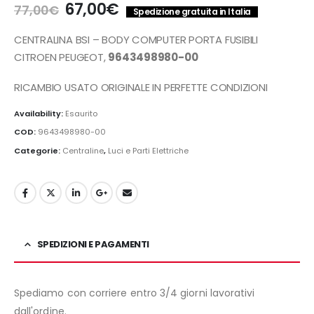
Il
Il
67,00
€
77,00
€
Spedizione gratuita in Italia
prezzo
prezzo
originale
attuale
CENTRALINA BSI – BODY COMPUTER PORTA FUSIBILI
era:
è:
CITROEN PEUGEOT,
9643498980-00
77,00€.
67,00€.
RICAMBIO USATO ORIGINALE IN PERFETTE CONDIZIONI
Availability:
Esaurito
COD:
9643498980-00
Categorie:
Centraline
,
Luci e Parti Elettriche
SPEDIZIONI E PAGAMENTI
Spediamo con corriere entro 3/4 giorni lavorativi
dall'ordine.