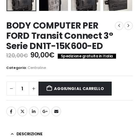
BODY COMPUTER PER
FORD Transit Connect 3°
Serie DN1T-15K600-ED
Il
Il
90,00
€
120,00
€
Spedizione gratuita in Italia
prezzo
prezzo
originale
attuale
Categoria:
Centraline
era:
è:
120,00€.
90,00€.
AGGIUNGI AL CARRELLO
DESCRIZIONE