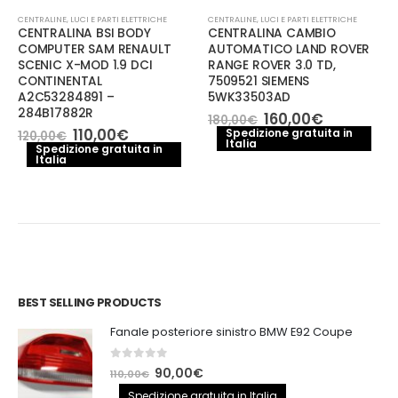
CENTRALINE
,
LUCI E PARTI ELETTRICHE
CENTRALINE
,
LUCI E PARTI ELETTRICHE
CENTRALINA BSI BODY
CENTRALINA CAMBIO
COMPUTER SAM RENAULT
AUTOMATICO LAND ROVER
SCENIC X-MOD 1.9 DCI
RANGE ROVER 3.0 TD,
CONTINENTAL
7509521 SIEMENS
A2C53284891 –
5WK33503AD
284B17882R
Il
Il
160,00
€
180,00
€
prezzo
prezzo
Il
Il
110,00
€
Spedizione gratuita in
120,00
€
Italia
originale
attuale
prezzo
prezzo
Spedizione gratuita in
era:
è:
Italia
originale
attuale
180,00€.
160,00€.
era:
è:
120,00€.
110,00€.
BEST SELLING PRODUCTS
Fanale posteriore sinistro BMW E92 Coupe
0
out of 5
Il
Il
90,00
€
110,00
€
prezzo
prezzo
Spedizione gratuita in Italia