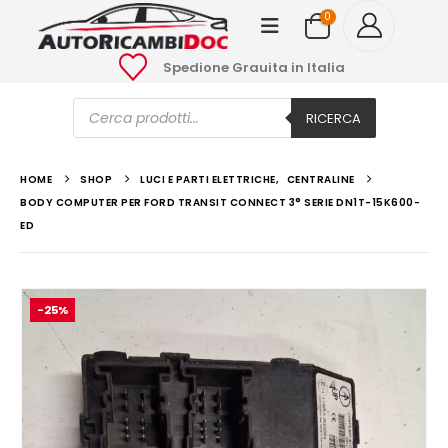
0
Spedione Grauita in Italia
Ricerca
prodotti
RICERCA
HOME
SHOP
LUCI E PARTI ELETTRICHE
,
CENTRALINE
BODY COMPUTER PER FORD TRANSIT CONNECT 3° SERIE DN1T-15K600-
ED
-25%