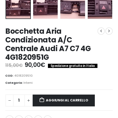
Bocchetta Aria
Condizionata A/C
Centrale Audi A7 C7 4G
4G1820951G
Il
Il
90,00
€
115,00
€
Spedizione gratuita in Italia
prezzo
prezzo
originale
attuale
COD:
4G1820951G
era:
è:
Categoria:
Interni
115,00€.
90,00€.
AGGIUNGI AL CARRELLO