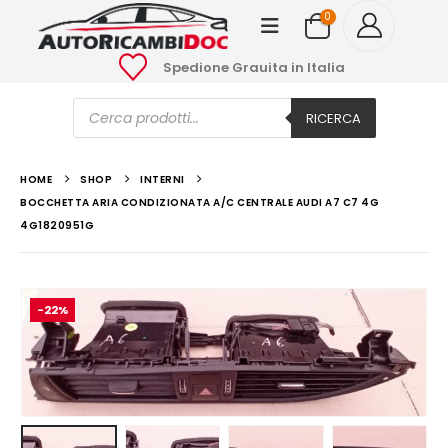
0
Spedione Grauita in Italia
Ricerca
prodotti
RICERCA
HOME
SHOP
INTERNI
BOCCHETTA ARIA CONDIZIONATA A/C CENTRALE AUDI A7 C7 4G
4G1820951G
-22%