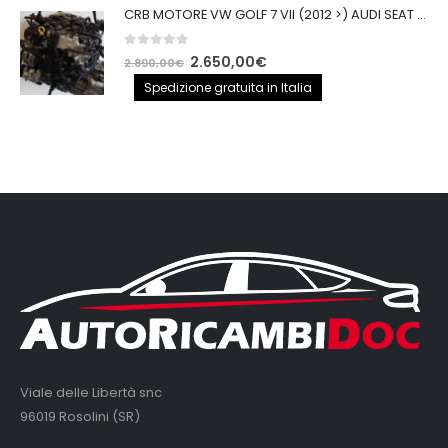
CRB MOTORE VW GOLF 7 VII (2012 >) AUDI SEAT 2.0TDI 150CV CRB IMPIANTO BOSCH
0
out of 5
Il
Il
2.650,00
€
2.890,00
€
prezzo
prezzo
Spedizione gratuita in Italia
originale
attuale
era:
è:
2.890,00€.
2.650,00€.
Viale delle Libertà snc
96019 Rosolini (SR)