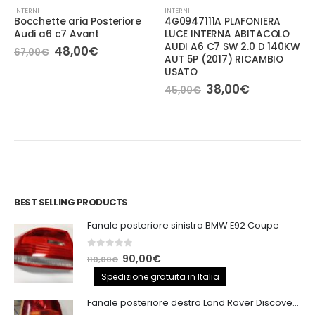
INTERNI
INTERNI
Bocchette aria Posteriore
4G0947111A PLAFONIERA
Audi a6 c7 Avant
LUCE INTERNA ABITACOLO
AUDI A6 C7 SW 2.0 D 140KW
Il
Il
48,00
€
67,00
€
AUT 5P (2017) RICAMBIO
prezzo
prezzo
originale
attuale
USATO
era:
è:
Il
Il
38,00
€
45,00
€
67,00€.
48,00€.
e
prezzo
prezzo
originale
attuale
.
era:
è:
45,00€.
38,00€.
BEST SELLING PRODUCTS
Fanale posteriore sinistro BMW E92 Coupe
0
out of 5
Il
Il
90,00
€
110,00
€
prezzo
prezzo
Spedizione gratuita in Italia
originale
attuale
Fanale posteriore destro Land Rover Discovery 3
era:
è: