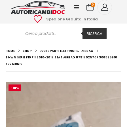
0
Spedione Grauita in Italia
Ricerca
prodotti
RICERCA
HOME
SHOP
LUCI E PARTI ELETTRICHE
,
AIRBAG
BMW 5 SERIE F10 F11 2010-2017 SEAT AIRBAG 87917025707 306825910
307130610
-18%