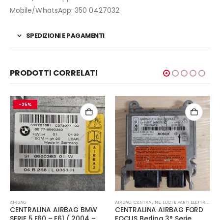
Mobile/WhatsApp: 350 0427032
SPEDIZIONI E PAGAMENTI
PRODOTTI CORRELATI
-25%
AIRBAG
AIRBAG
,
CENTRALINE
,
LUCI E PARTI ELETTRICHE
CENTRALINA AIRBAG BMW
CENTRALINA AIRBAG FORD
SERIE 5 E60 – E61 ( 2004 –
FOCUS Berlina 3° Serie