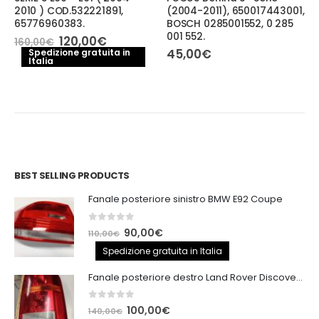
2010 ) COD.532221891,
(2004-2011), 650017443001,
65776960383.
BOSCH 0285001552, 0 285
001 552.
Il
Il
120,00
€
160,00
€
prezzo
prezzo
45,00
€
Spedizione gratuita in
Italia
originale
attuale
era:
è:
160,00€.
120,00€.
BEST SELLING PRODUCTS
Fanale posteriore sinistro BMW E92 Coupe
0
out of 5
Il
Il
90,00
€
110,00
€
prezzo
prezzo
Spedizione gratuita in Italia
originale
attuale
Fanale posteriore destro Land Rover Discovery 3
era:
è:
110,00€.
90,00€.
0
out of 5
Il
Il
100,00
€
140,00
€