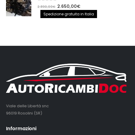
0
out of 5
Il
Il
2.650,00
€
2.890,00
€
prezzo
prezzo
Spedizione gratuita in Italia
originale
attuale
era:
è:
2.890,00€.
2.650,00€.
Viale delle Libertà snc
96019 Rosolini (SR)
Informazioni