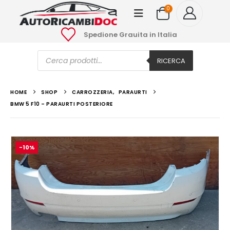
0
Spedione Grauita in Italia
Ricerca
prodotti
RICERCA
HOME
SHOP
CARROZZERIA
,
PARAURTI
BMW 5 F10 – PARAURTI POSTERIORE
-10%