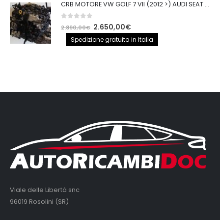
CRB MOTORE VW GOLF 7 VII (2012 >) AUDI SEAT 2.0TDI 150CV CRB IMPIANTO BOSCH
0
out of 5
Il
Il
2.650,00
€
2.890,00
€
prezzo
prezzo
Spedizione gratuita in Italia
originale
attuale
era:
è:
2.890,00€.
2.650,00€.
Viale delle Libertà snc
96019 Rosolini (SR)