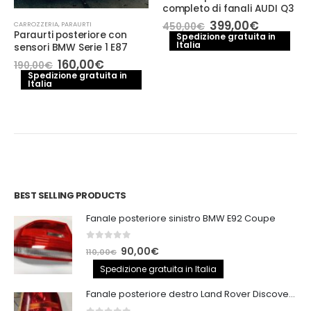
completo di fanali AUDI Q3
Il
Il
399,00
€
CARROZZERIA
,
PARAURTI
450,00
€
prezzo
prezzo
Paraurti posteriore con
Spedizione gratuita in
Italia
originale
attuale
sensori BMW Serie 1 E87
era:
è:
Il
Il
160,00
€
190,00
€
450,00€.
399,00€.
zzo
prezzo
prezzo
Spedizione gratuita in
uale
Italia
originale
attuale
era:
è:
0,00€.
190,00€.
160,00€.
BEST SELLING PRODUCTS
Fanale posteriore sinistro BMW E92 Coupe
0
out of 5
Il
Il
90,00
€
110,00
€
prezzo
prezzo
Spedizione gratuita in Italia
originale
attuale
Fanale posteriore destro Land Rover Discovery 3
era:
è: