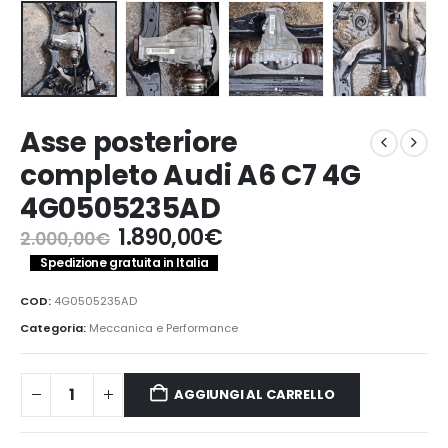
Asse posteriore
completo Audi A6 C7 4G
4G0505235AD
Il
Il
1.890,00
€
2.000,00
€
prezzo
prezzo
Spedizione gratuita in Italia
originale
attuale
era:
è:
COD:
4G0505235AD
2.000,00€.
1.890,00€.
Categoria:
Meccanica e Performance
AGGIUNGI AL CARRELLO