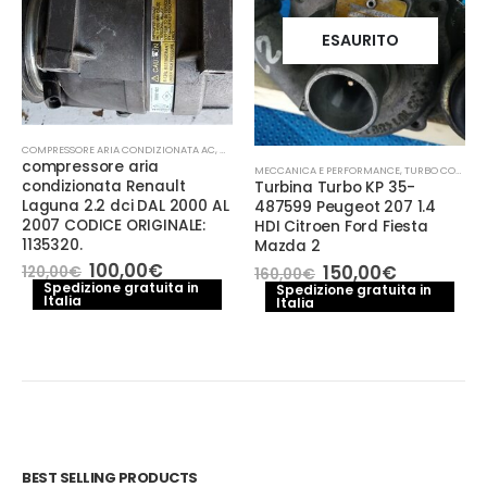
ESAURITO
COMPRESSORE ARIA CONDIZIONATA AC
,
MECCANICA E PERFORMANCE
compressore aria
MECCANICA E PERFORMANCE
,
TURBO COMPRESSORE- TURBINA
condizionata Renault
Turbina Turbo KP 35-
Laguna 2.2 dci DAL 2000 AL
487599 Peugeot 207 1.4
2007 CODICE ORIGINALE:
HDI Citroen Ford Fiesta
1135320.
Mazda 2
o
le
Il
Il
100,00
€
Il
Il
150,00
€
120,00
€
160,00
€
prezzo
prezzo
prezzo
prezzo
Spedizione gratuita in
Spedizione gratuita in
€.
Italia
originale
attuale
Italia
originale
attuale
era:
è:
era:
è:
120,00€.
100,00€.
160,00€.
150,00€.
BEST SELLING PRODUCTS