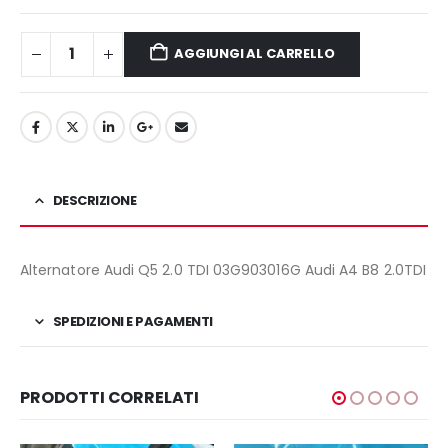
120,00€.
99,00€.
AGGIUNGI AL CARRELLO
DESCRIZIONE
Alternatore Audi Q5 2.0 TDI 03G903016G Audi A4 B8 2.0TDI
SPEDIZIONI E PAGAMENTI
PRODOTTI CORRELATI