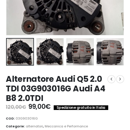
Alternatore Audi Q5 2.0
TDI 03G903016G Audi A4
B8 2.0TDI
Il
Il
99,00
€
120,00
€
Spedizione gratuita in Italia
prezzo
prezzo
originale
attuale
COD:
03G903016G
era:
è:
Categorie:
alternatori
,
Meccanica e Performance