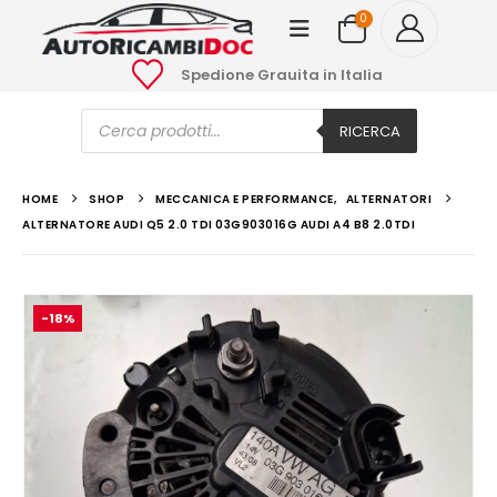
0
Spedione Grauita in Italia
Ricerca
prodotti
RICERCA
HOME
SHOP
MECCANICA E PERFORMANCE
,
ALTERNATORI
ALTERNATORE AUDI Q5 2.0 TDI 03G903016G AUDI A4 B8 2.0TDI
-18%