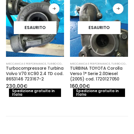
ESAURITO
ESAURITO
MECCANICA E PERFORMANCE
,
TURBO COMPRESSORE- TURBINA
MECCANICA E PERFORMANCE
,
TURBO COMPRESSORE- TURBINA
Turbocompressore Turbina
TURBINA TOYOTA Corolla
Volvo V70 XC90 2.4 TD cod.
Verso 1° Serie 2.0Diesel
8653146 723167-2
(2005) cod. 1720127050
230,00
€
160,00
€
Spedizione gratuita in
Spedizione gratuita in
Italia
Italia