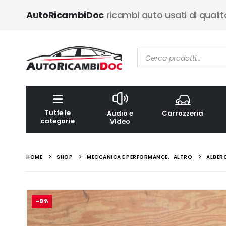
AutoRicambiDoc
ricambi auto usati di qualit
Ricerca
prodotti
Tutte le
Audio e
Carrozzeria
categorie
Video
HOME
SHOP
MECCANICA E PERFORMANCE
,
ALTRO
ALBER
-9%