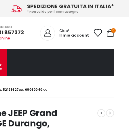
SPEDIZIONE GRATUITA IN ITALIA*
* Non valido per il contrassegno
ADESSO
0
Ciao!
31 857373
Il mio account
Online
e
e
A, 52123627AA, 68060040AA
ne JEEP Grand
E Durango,