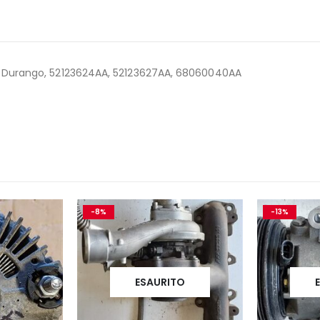
E Durango, 52123624AA, 52123627AA, 68060040AA
-8%
-13%
ESAURITO