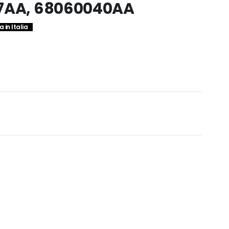
27AA, 68060040AA
 in Italia