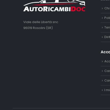
Chi
Pol
Viale delle Libertà snc
Ter
96019 Rosolini (SR)
Dir
Acc
Ac
Ca
Car
I mi