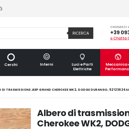
à
CHIAMACI 
+39 09
RICERCA
o Chatta 
Interni
Luci e Parti
Meccanica 
Cerchi
Elettriche
Performanc
O DI TRASMISSIONE JEEP GRAND CHEROKEE WK2, DODGE DURANGO, 52123624A
Albero di trasmissio
Cherokee WK2, DODG