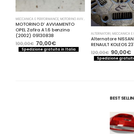
MECCANICA E PERFORMANCE
,
MOTORINO AVVIAMENTO
MOTORINO D’ AVVIAMENTO
- TURBINA
OPEL Zafira A 1.6 benzina
ALTERNATORI
,
MECCANICA E
(2002) 09130838
Alternatore NISSAN
Il
Il
70,00
€
100,00
€
RENAULT KOLEOS 23
prezzo
prezzo
Spedizione gratuita in Italia
Il
Il
90,00
€
120,00
€
originale
attuale
prezzo
p
a
era:
è:
Spedizione gratuita
original
a
100,00€.
70,00€.
era:
è
120,00€.
9
BEST SELL