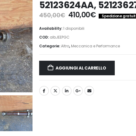
52123624AA, 521236
Il
Il
410,00
€
450,00
€
Spedizione gratuita
prezzo
prezzo
originale
attuale
Availability:
1 disponibili
era:
è:
COD:
albJEEPGC
450,00€.
410,00€.
Categorie:
Altro
,
Meccanica e Performance
AGGIUNGI AL CARRELLO