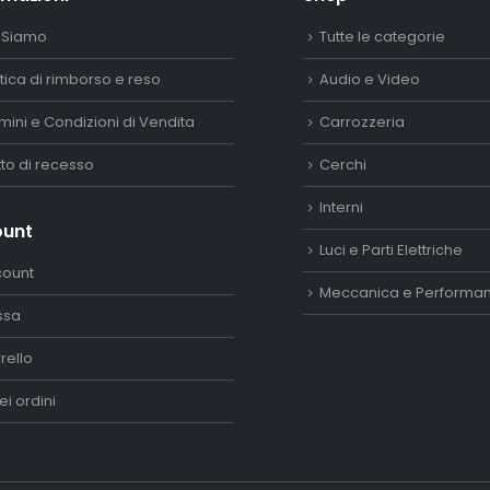
 Siamo
Tutte le categorie
itica di rimborso e reso
Audio e Video
mini e Condizioni di Vendita
Carrozzeria
itto di recesso
Cerchi
Interni
ount
Luci e Parti Elettriche
count
Meccanica e Performa
ssa
rello
ei ordini