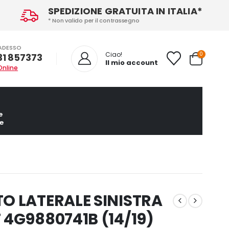
SPEDIZIONE GRATUITA IN ITALIA*
* Non valido per il contrassegno
ADESSO
0
Ciao!
31 857373
Il mio account
Online
e
e
O LATERALE SINISTRA
 4G9880741B (14/19)