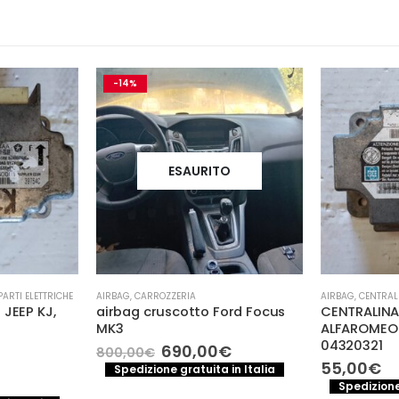
-14%
ESAURITO
PARTI ELETTRICHE
AIRBAG
,
CARROZZERIA
AIRBAG
,
CENTRAL
JEEP KJ,
airbag cruscotto Ford Focus
CENTRALINA
MK3
ALFAROMEO 
04320321
Il
Il
690,00
€
800,00
€
prezzo
prezzo
55,00
€
Spedizione gratuita in Italia
originale
attuale
Spedizione
era:
è: