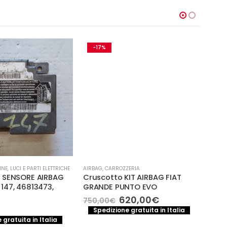
-17%
-
INE
,
LUCI E PARTI ELETTRICHE
AIRBAG
,
CARROZZERIA
AIRBA
 SENSORE AIRBAG
Cruscotto KIT AIRBAG FIAT
CEN
147, 46813473,
GRANDE PUNTO EVO
VOL
(20
Il
Il
620,00
€
750,00
€
3911
prezzo
prezzo
Spedizione gratuita in Italia
originale
attuale
54,
 gratuita in Italia
era:
è: