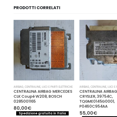
PRODOTTI CORRELATI
AIRBAG
,
CENTRALINE
,
LUCI E PARTI ELETTRICHE
AIRBAG
,
CENTRALINE
,
LUCI E 
CENTRALINA AIRBAG MERCEDES
CENTRALINA AIRBAG 
G 2-
CLK Coupé W208, BOSCH
CRYSLER, 39754C,
0285001165
TQGME0145G0001,
P0460C954AA
80,00
€
55,00
€
a
Spedizione gratuita in Italia