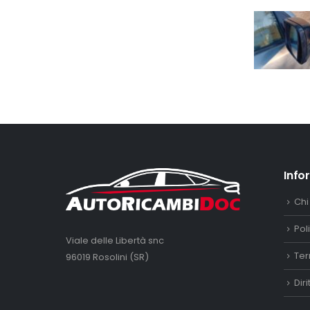
Info
Chi
Pol
Viale delle Libertà snc
Ter
96019 Rosolini (SR)
Dir