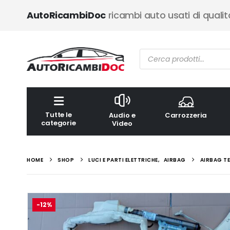
AutoRicambiDoc
ricambi auto usati di qualit
Ricerca
prodotti
Tutte le
Audio e
Carrozzeria
categorie
Video
HOME
SHOP
LUCI E PARTI ELETTRICHE
,
AIRBAG
AIRBAG TE
-12%