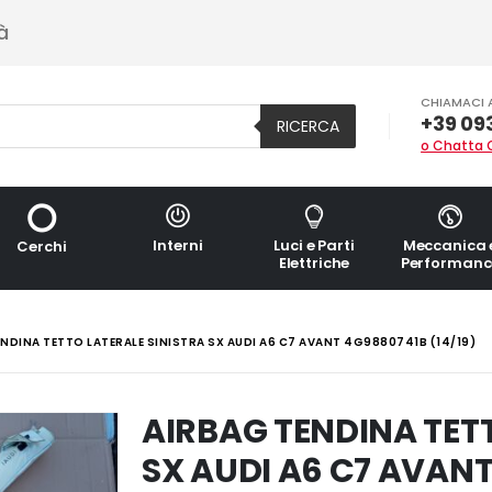
à
CHIAMACI 
+39 09
RICERCA
o Chatta 
Interni
Luci e Parti
Meccanica 
Cerchi
Elettriche
Performanc
NDINA TETTO LATERALE SINISTRA SX AUDI A6 C7 AVANT 4G9880741B (14/19)
AIRBAG TENDINA TETT
SX AUDI A6 C7 AVANT