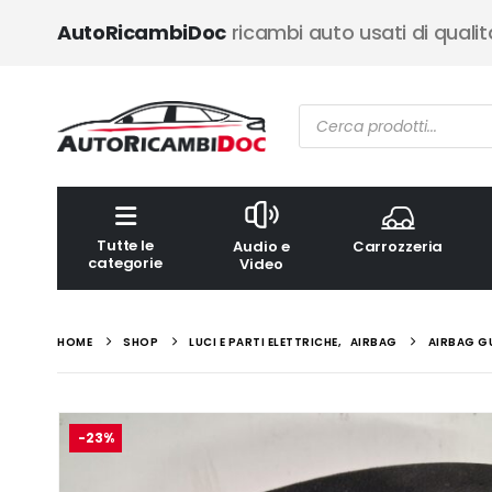
AutoRicambiDoc
ricambi auto usati di qualit
Ricerca
prodotti
Tutte le
Audio e
Carrozzeria
categorie
Video
HOME
SHOP
LUCI E PARTI ELETTRICHE
,
AIRBAG
AIRBAG GU
-23%