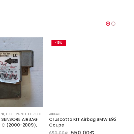
-15%
-
AIRBA
AIR
INE
,
LUCI E PARTI ELETTRICHE
AIRBAG
 SENSORE AIRBAG
Cruscotto KIT Airbag BMW E92
LATO
 C (2000-2009),
Coupe
3P D
Il
Il
550,00
€
650,00
€
120,