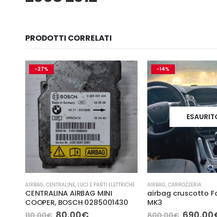
PRODOTTI CORRELATI
-27%
-14%
ESAURIT
TRICHE
AIRBAG
,
CENTRALINE
,
LUCI E PARTI ELETTRICHE
AIRBAG
,
CARROZZERIA
CENTRALINA AIRBAG MINI
airbag cruscotto F
COOPER, BOSCH 0285001430
MK3
,
Il
Il
Il
80,00
€
690,00
110,00
€
800,00
€