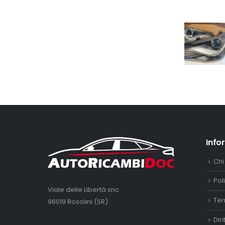
Info
Chi
Pol
Viale delle Libertà snc
Ter
96019 Rosolini (SR)
Dir