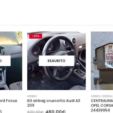
-20%
O
ESAURITO
AIRBAG
AIRBAG
,
CENTRAL
ord Focus
Kit airbag cruscotto Audi A3
CENTRALINA
2011
OPEL CORSA
24439954
Il
Il
Il
€
480,00
€
600,00
€