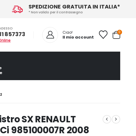
SPEDIZIONE GRATUITA IN ITALIA*
* Non valido per il contrassegno
ADESSO
0
Ciao!
31 857373
Il mio account
Online
e
e
12
istro SX RENAULT
dCi 985100007R 2008