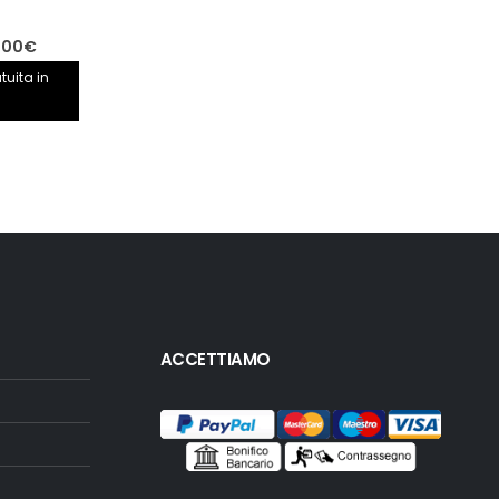
Il
,00
€
prezzo
tuita in
le
attuale
è:
00€.
2.650,00€.
ACCETTIAMO