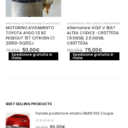
MECCANICA E PERFORMANCE
,
MOTORINO AVVIAMENTO
ALTERNATORI
,
MECCANICA E PERFORMANCE
MOTORINO AVVIAMENTO
Alternatore GOLF V SEAT
TOYOTA AYGO 1.0 BZ
ALTEA CODICE : C607703A
PEGEOUT 107 CITROEN C1
1.9 DIESEL 2.0 DIESEL
28100-0Q012J
C607703A
Il
Il
Il
Il
50,00
€
75,00
€
70,00
€
100,00
€
e
prezzo
prezzo
prezzo
prezzo
Spedizione gratuita in
Spedizione gratuita in
Italia
originale
attuale
Italia
originale
attuale
.
era:
è:
era:
è:
70,00€.
50,00€.
100,00€.
75,00€.
BEST SELLING PRODUCTS
Fanale posteriore sinistro BMW E92 Coupe
0
out of 5
Il
Il
90,00
€
110,00
€