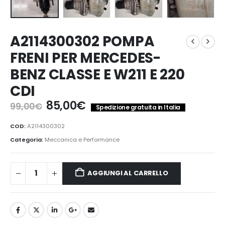
A2114300302 POMPA
FRENI PER MERCEDES-
BENZ CLASSE E W211 E 220
CDI
Il
Il
85,00
€
99,00
€
Spedizione gratuita in Italia
prezzo
prezzo
originale
attuale
COD:
A2114300302
era:
è:
Categoria:
Meccanica e Performance
99,00€.
85,00€.
AGGIUNGI AL CARRELLO