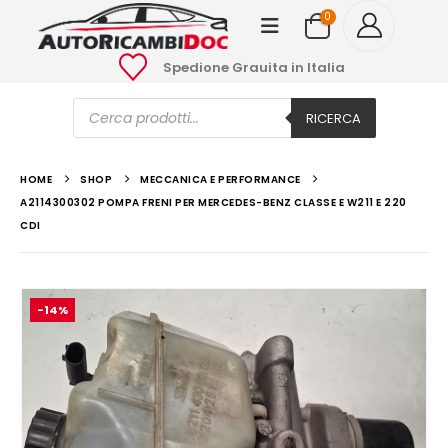
0
Spedione Grauita in Italia
Ricerca
prodotti
RICERCA
HOME
SHOP
MECCANICA E PERFORMANCE
A2114300302 POMPA FRENI PER MERCEDES-BENZ CLASSE E W211 E 220
CDI
-14%