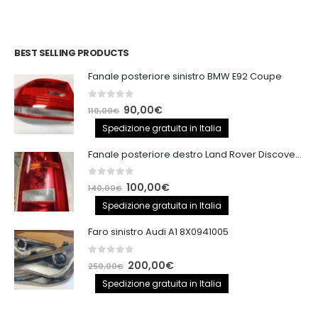
BEST SELLING PRODUCTS
Fanale posteriore sinistro BMW E92 Coupe
0
out of 5
Il
Il
90,00
€
110,00
€
prezzo
prezzo
Spedizione gratuita in Italia
originale
attuale
Fanale posteriore destro Land Rover Discovery 3
era:
è:
110,00€.
90,00€.
0
out of 5
Il
Il
100,00
€
140,00
€
prezzo
prezzo
Spedizione gratuita in Italia
originale
attuale
Faro sinistro Audi A1 8X0941005
era:
è:
140,00€.
100,00€.
0
out of 5
Il
Il
200,00
€
250,00
€
prezzo
prezzo
Spedizione gratuita in Italia
originale
attuale
era:
è: