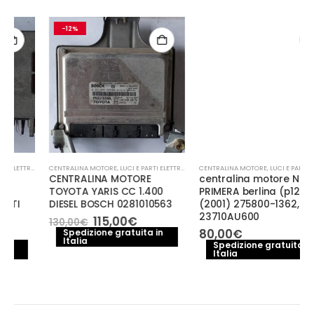
-12%
CENTRALINA MOTORE
,
LUCI E PARTI ELETTRICHE
CENTRALINA MOTORE
,
LUCI E PARTI ELETTRICHE
CENTRALINA MOTORE
centralina motore NISSAN
TOYOTA YARIS CC 1.400
PRIMERA berlina (p12)
DIESEL BOSCH 0281010563
(2001) 275800-1362,
23710AU600
Il
Il
115,00
€
130,00
€
prezzo
prezzo
80,00
€
Spedizione gratuita in
Italia
originale
attuale
Spedizione gratuita in
era:
è:
Italia
130,00€.
115,00€.