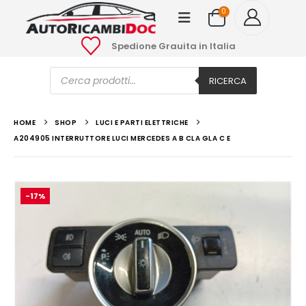
0
Spedione Grauita in Italia
Ricerca
prodotti
RICERCA
HOME
SHOP
LUCI E PARTI ELETTRICHE
A204905 INTERRUTTORE LUCI MERCEDES A B CLA GLA C E
-17%