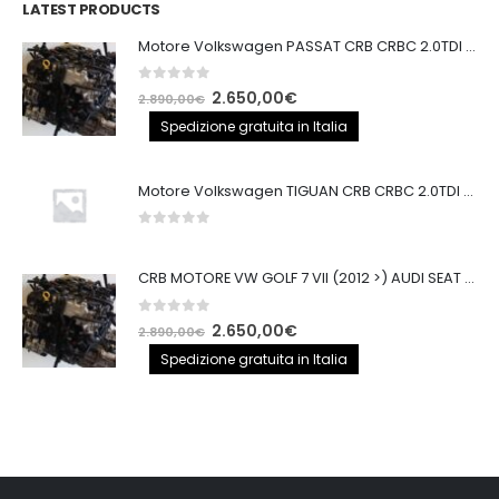
LATEST PRODUCTS
250,00€.
200,00€.
Motore Volkswagen PASSAT CRB CRBC 2.0TDI 150CV
0
out of 5
Il
Il
2.650,00
€
2.890,00
€
prezzo
prezzo
Spedizione gratuita in Italia
originale
attuale
era:
è:
Motore Volkswagen TIGUAN CRB CRBC 2.0TDI 150CV EURO6
2.890,00€.
2.650,00€.
0
out of 5
CRB MOTORE VW GOLF 7 VII (2012 >) AUDI SEAT 2.0TDI 150CV CRB IMPIANTO BOSCH
0
out of 5
Il
Il
2.650,00
€
2.890,00
€
prezzo
prezzo
Spedizione gratuita in Italia
originale
attuale
era:
è:
2.890,00€.
2.650,00€.