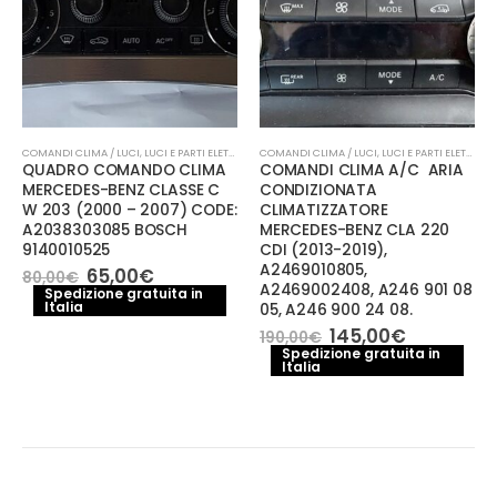
COMANDI CLIMA / LUCI
,
LUCI E PARTI ELETTRICHE
COMANDI CLIMA / LUCI
,
LUCI E PARTI ELETTRICHE
QUADRO COMANDO CLIMA
COMANDI CLIMA A/C ARIA
MERCEDES-BENZ CLASSE C
CONDIZIONATA
W 203 (2000 – 2007) CODE:
CLIMATIZZATORE
A2038303085 BOSCH
MERCEDES-BENZ CLA 220
9140010525
CDI (2013-2019),
A2469010805,
Il
Il
65,00
€
80,00
€
A2469002408, A246 901 08
prezzo
prezzo
Spedizione gratuita in
Italia
originale
attuale
05, A246 900 24 08.
era:
è:
Il
Il
145,00
€
190,00
€
80,00€.
65,00€.
prezzo
prezzo
Spedizione gratuita in
Italia
originale
attuale
era:
è:
190,00€.
145,00€.