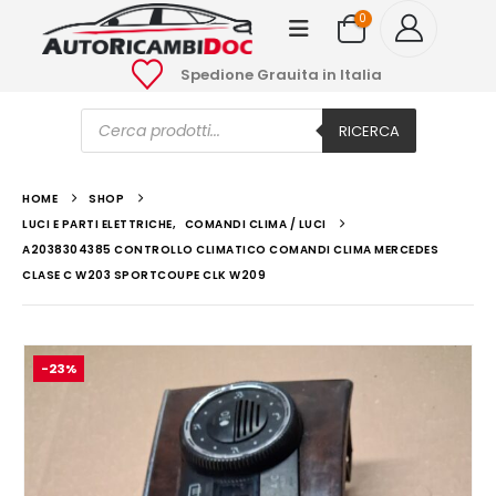
0
Spedione Grauita in Italia
Ricerca
prodotti
RICERCA
HOME
SHOP
LUCI E PARTI ELETTRICHE
,
COMANDI CLIMA / LUCI
A2038304385 CONTROLLO CLIMATICO COMANDI CLIMA MERCEDES
CLASE C W203 SPORTCOUPE CLK W209
-23%