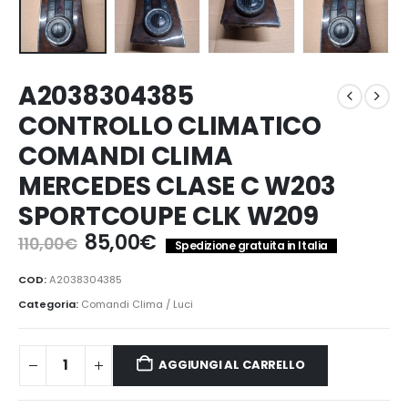
A2038304385
CONTROLLO CLIMATICO
COMANDI CLIMA
MERCEDES CLASE C W203
SPORTCOUPE CLK W209
Il
Il
85,00
€
110,00
€
Spedizione gratuita in Italia
prezzo
prezzo
originale
attuale
COD:
A2038304385
era:
è:
Categoria:
Comandi Clima / Luci
110,00€.
85,00€.
AGGIUNGI AL CARRELLO