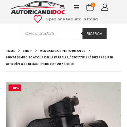
0
Spedione Grauita in Italia
Ricerca
prodotti
RICERCA
HOME
SHOP
MECCANICA E PERFORMANCE
9657485480 SCATOLA DELLA FARFALLA / 253778171 / 6627725 PER
CITROËN C4 I SEDAN 1 PEUGEOT 207 1.6HDI
-18%