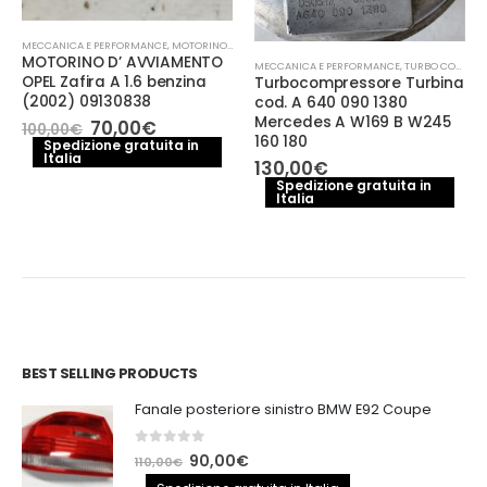
MECCANICA E PERFORMANCE
,
MOTORINO AVVIAMENTO
MOTORINO D’ AVVIAMENTO
MECCANICA E PERFORMANCE
,
TURBO COMPRESSORE- TURBINA
OPEL Zafira A 1.6 benzina
Turbocompressore Turbina
(2002) 09130838
cod. A 640 090 1380
Mercedes A W169 B W245
Il
Il
70,00
€
100,00
€
prezzo
prezzo
160 180
Spedizione gratuita in
Italia
originale
attuale
130,00
€
era:
è:
Spedizione gratuita in
100,00€.
70,00€.
Italia
BEST SELLING PRODUCTS
Fanale posteriore sinistro BMW E92 Coupe
0
out of 5
Il
Il
90,00
€
110,00
€
prezzo
prezzo