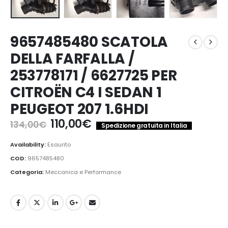
9657485480 SCATOLA
DELLA FARFALLA /
253778171 / 6627725 PER
CITROËN C4 I SEDAN 1
PEUGEOT 207 1.6HDI
Il
Il
110,00
€
134,00
€
Spedizione gratuita in Italia
prezzo
prezzo
originale
attuale
Availability:
Esaurito
era:
è:
COD:
9657485480
134,00€.
110,00€.
Categoria:
Meccanica e Performance