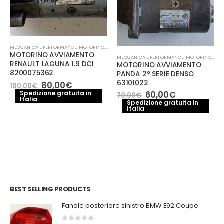
MECCANICA E PERFORMANCE
,
MOTORINO AVVIAMENTO
MOTORINO AVVIAMENTO
MECCANICA E PERFORMANCE
,
MOTORINO AVVIAMENTO
RENAULT LAGUNA 1.9 DCI
MOTORINO AVVIAMENTO
8200075362
PANDA 2° SERIE DENSO
63101022
Il
Il
80,00
€
100,00
€
prezzo
prezzo
Il
Il
Spedizione gratuita in
60,00
€
70,00
€
Italia
originale
attuale
prezzo
prezzo
Spedizione gratuita in
era:
è:
Italia
originale
attuale
100,00€.
80,00€.
era:
è:
70,00€.
60,00€.
BEST SELLING PRODUCTS
Fanale posteriore sinistro BMW E92 Coupe