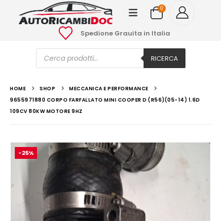
0
Spedione Grauita in Italia
Ricerca
prodotti
RICERCA
HOME
SHOP
MECCANICA E PERFORMANCE
9655971880 CORPO FARFALLATO MINI COOPER D (R56)(05-14) 1.6D
109CV 80KW MOTORE 9HZ
-25%