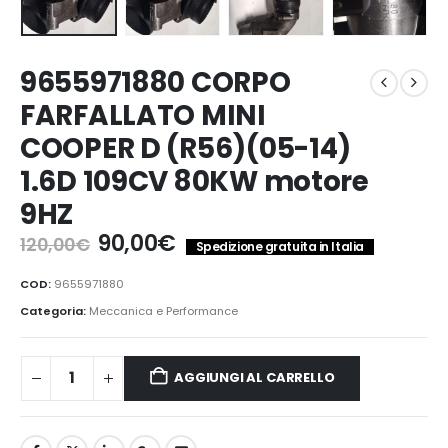
9655971880 CORPO
FARFALLATO MINI
COOPER D (R56)(05-14)
1.6D 109CV 80KW motore
9HZ
Il
Il
90,00
€
120,00
€
Spedizione gratuita in Italia
prezzo
prezzo
originale
attuale
COD:
9655971880
era:
è:
Categoria:
Meccanica e Performance
120,00€.
90,00€.
AGGIUNGI AL CARRELLO