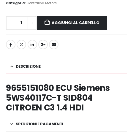
era:
è:
Categoria:
Centralina Motore
110,00€.
90,00€.
AGGIUNGI AL CARRELLO
DESCRIZIONE
9655151080 ECU Siemens
5WS40117C-T SID804
CITROEN C3 1.4 HDI
SPEDIZIONI E PAGAMENTI