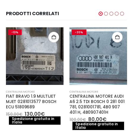
PRODOTTI CORRELATI
-13%
-20%
CENTRALINA MOTORE
CENTRALINA MOTORE
FIAT BRAVO 1.9 MULTIJET
CENTRALINA MOTORE AUDI
MJET 0281013577 BOSCH
A6 2.5 TDI BOSCH 0 281 001
ECU 51809689
781, 0281001781, 4B0 907
401 H, 4B0907401H
Il
Il
130,00
€
150,00
€
prezzo
prezzo
Il
Il
80,00
€
Spedizione gratuita in
100,00
€
Italia
originale
attuale
prezzo
prezzo
Spedizione gratuita in
era:
è:
Italia
originale
attuale
150,00€.
130,00€.