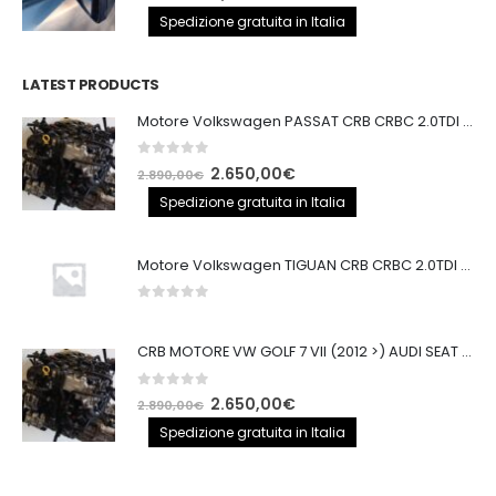
prezzo
prezzo
Spedizione gratuita in Italia
originale
attuale
era:
è:
LATEST PRODUCTS
150,00€.
132,00€.
Motore Volkswagen PASSAT CRB CRBC 2.0TDI 150CV
0
out of 5
Il
Il
2.650,00
€
2.890,00
€
prezzo
prezzo
Spedizione gratuita in Italia
originale
attuale
era:
è:
Motore Volkswagen TIGUAN CRB CRBC 2.0TDI 150CV EURO6
2.890,00€.
2.650,00€.
0
out of 5
CRB MOTORE VW GOLF 7 VII (2012 >) AUDI SEAT 2.0TDI 150CV CRB IMPIANTO BOSCH
0
out of 5
Il
Il
2.650,00
€
2.890,00
€
prezzo
prezzo
Spedizione gratuita in Italia
originale
attuale
era:
è: