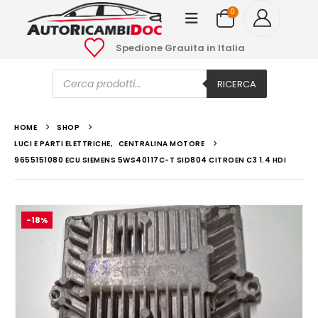
0
Spedione Grauita in Italia
Ricerca
prodotti
RICERCA
HOME
SHOP
LUCI E PARTI ELETTRICHE
,
CENTRALINA MOTORE
9655151080 ECU SIEMENS 5WS40117C-T SID804 CITROEN C3 1.4 HDI
-18%