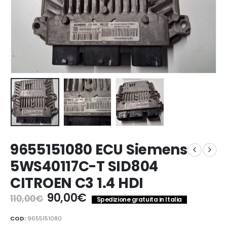
9655151080 ECU Siemens
5WS40117C-T SID804
CITROEN C3 1.4 HDI
Il
Il
90,00
€
110,00
€
Spedizione gratuita in Italia
prezzo
prezzo
originale
attuale
COD:
9655151080