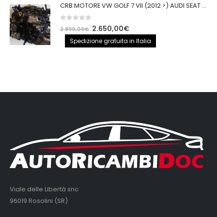
CRB MOTORE VW GOLF 7 VII (2012 >) AUDI SEAT 2.0TDI 150CV CRB IMPIANTO BOSCH
0
out of 5
Il
Il
2.650,00
€
2.890,00
€
prezzo
prezzo
Spedizione gratuita in Italia
originale
attuale
era:
è:
2.890,00€.
2.650,00€.
Viale delle Libertà snc
96019 Rosolini (SR)