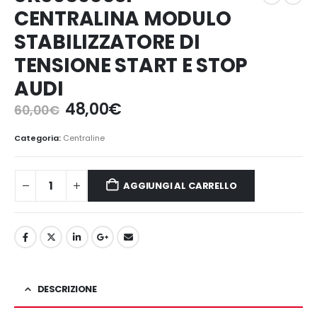
CENTRALINA MODULO
STABILIZZATORE DI
TENSIONE START E STOP
AUDI
Il
Il
48,00
€
60,00
€
prezzo
prezzo
originale
attuale
Categoria:
Centraline
era:
è:
60,00€.
48,00€.
AGGIUNGI AL CARRELLO
DESCRIZIONE