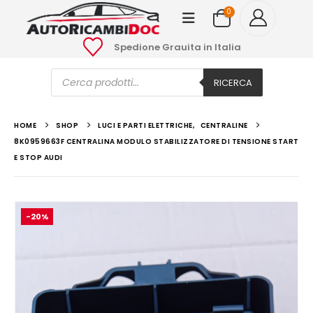
0
Spedione Grauita in Italia
Ricerca
prodotti
RICERCA
HOME
SHOP
LUCI E PARTI ELETTRICHE
,
CENTRALINE
8K0959663F CENTRALINA MODULO STABILIZZATORE DI TENSIONE START
E STOP AUDI
-20%