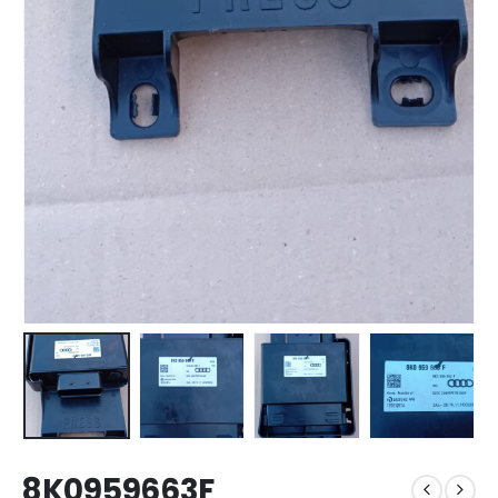
8K0959663F