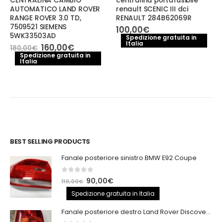
CENTRALINA CAMBIO
centralina portafusibile
AUTOMATICO LAND ROVER
renault SCENIC III dci
RANGE ROVER 3.0 TD,
RENAULT 284B62069R
7509521 SIEMENS
100,00
€
5WK33503AD
Spedizione gratuita in
Italia
Il
Il
160,00
€
180,00
€
prezzo
prezzo
Spedizione gratuita in
Italia
originale
attuale
era:
è:
180,00€.
160,00€.
BEST SELLING PRODUCTS
Fanale posteriore sinistro BMW E92 Coupe
0
out of 5
Il
Il
90,00
€
110,00
€
prezzo
prezzo
Spedizione gratuita in Italia
originale
attuale
Fanale posteriore destro Land Rover Discovery 3
era:
è: