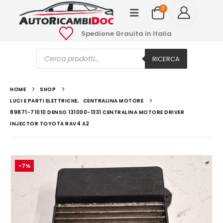
0
Spedione Grauita in Italia
Ricerca
prodotti
RICERCA
HOME
SHOP
LUCI E PARTI ELETTRICHE
,
CENTRALINA MOTORE
89871-71010 DENSO 131000-1331 CENTRALINA MOTORE DRIVER
INJECTOR TOYOTA RAV4 A2
-7%