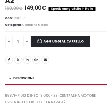
A2
Il
Il
149,00
€
160,00
€
Spedizione gratuita in Italia
prezzo
prezzo
originale
attuale
COD:
89871-71010
era:
è:
Categoria:
Centralina Motore
160,00€.
149,00€.
AGGIUNGI AL CARRELLO
DESCRIZIONE
89871-71010 DENSO 131000-1331 CENTRALINA MOTORE
DRIVER INJECTOR TOYOTA RAV4 A2