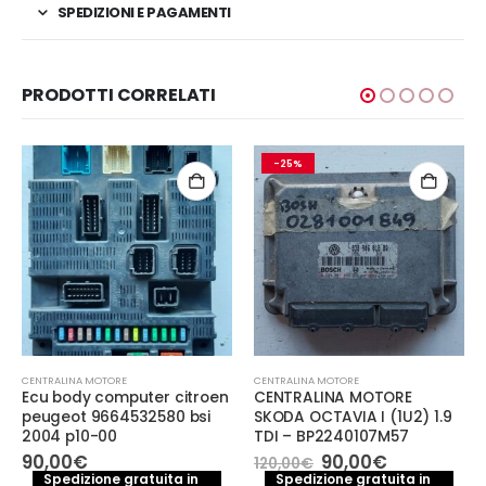
SPEDIZIONI E PAGAMENTI
PRODOTTI CORRELATI
-25%
CENTRALINA MOTORE
CENTRALINA MOTORE
Ecu body computer citroen
CENTRALINA MOTORE
peugeot 9664532580 bsi
SKODA OCTAVIA I (1U2) 1.9
2004 p10-00
TDI – BP2240107M57
Il
Il
90,00
€
90,00
€
120,00
€
prezzo
prezzo
Spedizione gratuita in
Spedizione gratuita in