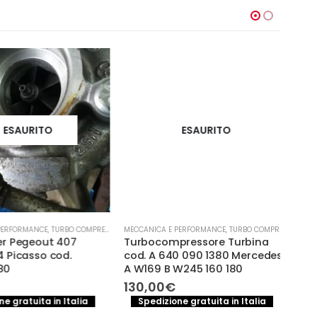
-1
ESAURITO
ESAURITO
MECCA
Mot
RFORMANCE
,
TURBO COMPRESSORE- TURBINA
MECCANICA E PERFORMANCE
,
TURBO COMPRESSORE- TURBINA
Rav
r Pegeout 407
Turbocompressore Turbina
Picasso cod.
cod. A 640 090 1380 Mercedes
120,
0
A W169 B W245 160 180
S
130,00
€
 gratuita in Italia
Spedizione gratuita in Italia