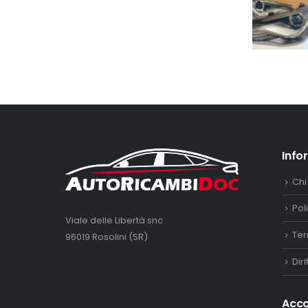
Info
Chi
Pol
Viale delle Libertà snc
Ter
96019 Rosolini (SR)
Dir
Acc