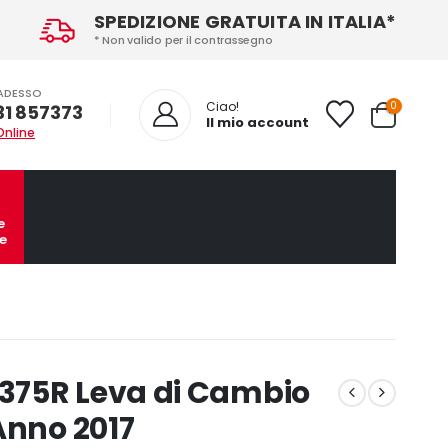
SPEDIZIONE GRATUITA IN ITALIA*
* Non valido per il contrassegno
ADESSO
0
Ciao!
31 857373
Il mio account
Online
e
e
375R Leva di Cambio
Anno 2017