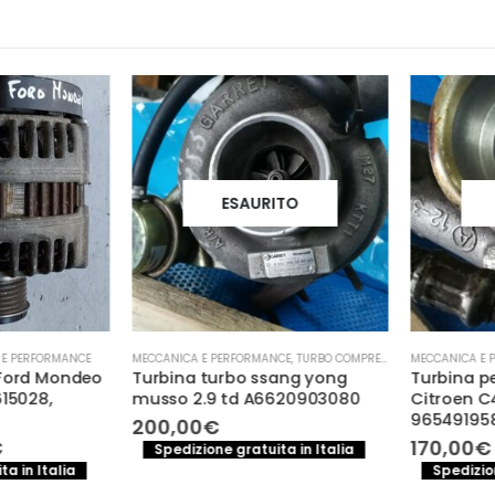
ESAURITO
 PERFORMANCE
MECCANICA E PERFORMANCE
,
TURBO COMPRESSORE- TURBINA
MECCANICA E PE
Ford Mondeo
Turbina turbo ssang yong
Turbina pe
5028,
musso 2.9 td A6620903080
Citroen C4 
965491958
200,00
€
l
170,00
€
Spedizione gratuita in Italia
prezzo
 in Italia
Spedizione
e
attuale