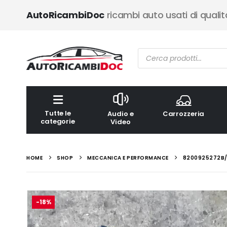
AutoRicambiDoc
ricambi auto usati di qualit
Ricerca
prodotti
Tutte le
Audio e
Carrozzeria
categorie
Video
HOME
SHOP
MECCANICA E PERFORMANCE
8200925272B/3
-18%