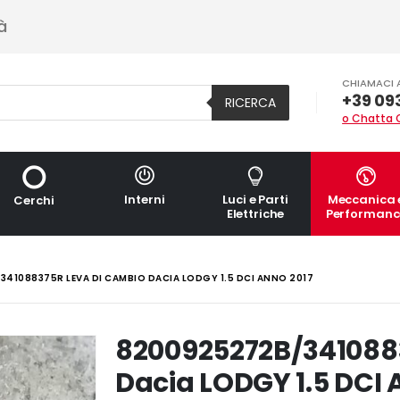
à
CHIAMACI 
+39 09
RICERCA
o Chatta 
Interni
Luci e Parti
Meccanica 
Cerchi
Elettriche
Performanc
41088375R LEVA DI CAMBIO DACIA LODGY 1.5 DCI ANNO 2017
8200925272B/341088
Dacia LODGY 1.5 DCI 