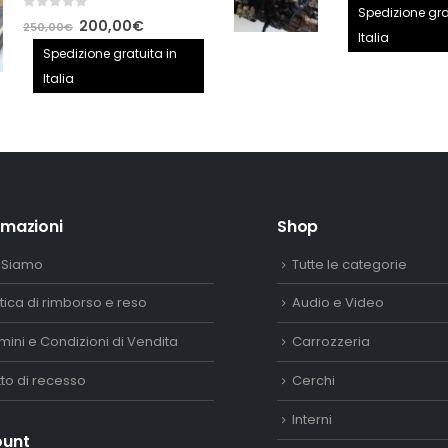
prezzo
Spedizione gra
0
out of 5
Il
Il
200,00
€
250,00
€
origina
Italia
prezzo
prezzo
Spedizione gratuita in
era:
originale
attuale
Italia
2.890,
era:
è:
250,00€.
200,00€.
rmazioni
Shop
 Siamo
Tutte le categorie
itica di rimborso e reso
Audio e Video
mini e Condizioni di Vendita
Carrozzeria
itto di recesso
Cerchi
Interni
ount