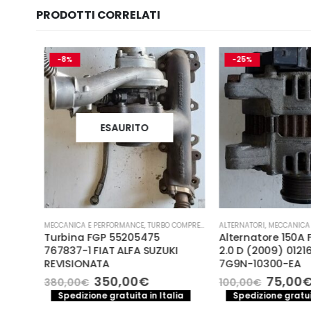
PRODOTTI CORRELATI
-8%
-25%
ESAURITO
IAMENTO
oen,
MECCANICA E PERFORMANCE
,
TURBO COMPRESSORE- TURBINA
ALTERNATORI
,
MECCANICA E
00-B
Turbina FGP 55205475
Alternatore 150A 
767837-1 FIAT ALFA SUZUKI
2.0 D (2009) 012161
REVISIONATA
7G9N-10300-EA
a
e
Il
Il
Il
I
350,00
€
75,00
€
380,00
€
100,00
€
prezzo
prezzo
prezzo
Spedizione gratuita in Italia
Spedizione gratuita
.
originale
attuale
original