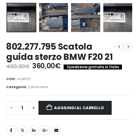
802.277.795 Scatola
guida sterzo BMW F20 21
Il
Il
360,00
€
400,00
€
Spedizione gratuita in Italia
prezzo
prezzo
originale
attuale
COD:
scatf20
era:
è:
Categoria:
Carrozzeria
400,00€.
360,00€.
AGGIUNGI AL CARRELLO