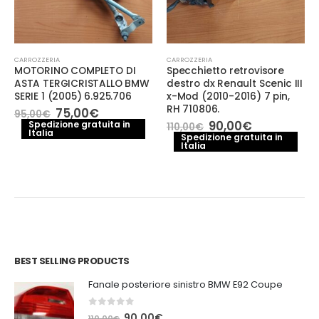
CARROZZERIA
CARROZZERIA
MOTORINO COMPLETO DI
Specchietto retrovisore
ASTA TERGICRISTALLO BMW
destro dx Renault Scenic III
SERIE 1 (2005) 6.925.706
x-Mod (2010-2016) 7 pin,
RH 710806.
Il
Il
75,00
€
95,00
€
prezzo
prezzo
Il
Il
90,00
€
Spedizione gratuita in
110,00
€
Italia
originale
attuale
prezzo
prezzo
Spedizione gratuita in
era:
è:
Italia
originale
attuale
95,00€.
75,00€.
era:
è:
110,00€.
90,00€.
BEST SELLING PRODUCTS
Fanale posteriore sinistro BMW E92 Coupe
0
out of 5
Il
Il
90,00
€
110,00
€