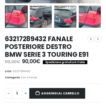
63217289432 FANALE
POSTERIORE DESTRO
BMW SERIE 3 TOURING E91
Il
Il
90,00
€
110,00
€
Spedizione gratuita in Italia
prezzo
prezzo
originale
attuale
COD:
63217289432
era:
è:
Categoria:
Fari e fanali
110,00€.
90,00€.
AGGIUNGI AL CARRELLO