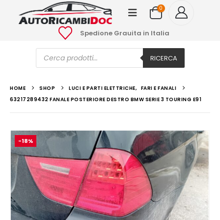
0
Spedione Grauita in Italia
Ricerca
prodotti
RICERCA
HOME
SHOP
LUCI E PARTI ELETTRICHE
,
FARI E FANALI
63217289432 FANALE POSTERIORE DESTRO BMW SERIE 3 TOURING E91
-18%