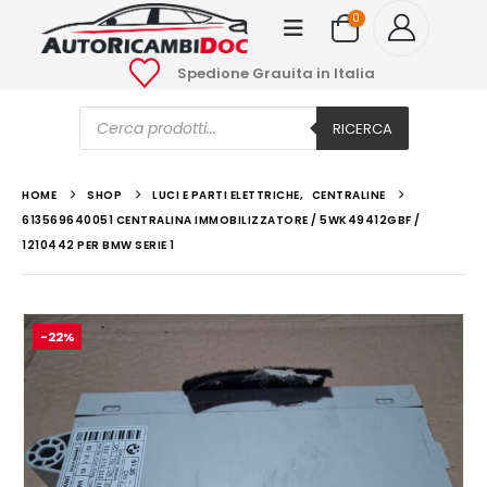
0
Spedione Grauita in Italia
Ricerca
prodotti
RICERCA
HOME
SHOP
LUCI E PARTI ELETTRICHE
,
CENTRALINE
613569640051 CENTRALINA IMMOBILIZZATORE / 5WK49412GBF /
1210442 PER BMW SERIE 1
-22%