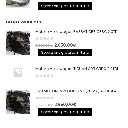
prezzo
prezzo
Spedizione gratuita in Italia
originale
attuale
era:
è:
LATEST PRODUCTS
250,00€.
200,00€.
Motore Volkswagen PASSAT CRB CRBC 2.0TDI 150CV
0
out of 5
Il
Il
2.650,00
€
2.890,00
€
prezzo
prezzo
Spedizione gratuita in Italia
originale
attuale
era:
è:
Motore Volkswagen TIGUAN CRB CRBC 2.0TDI 150CV EURO6
2.890,00€.
2.650,00€.
0
out of 5
CRB MOTORE VW GOLF 7 VII (2012 >) AUDI SEAT 2.0TDI 150CV CRB IMPIANTO BOSCH
0
out of 5
Il
Il
2.650,00
€
2.890,00
€
prezzo
prezzo
Spedizione gratuita in Italia
originale
attuale
era:
è: