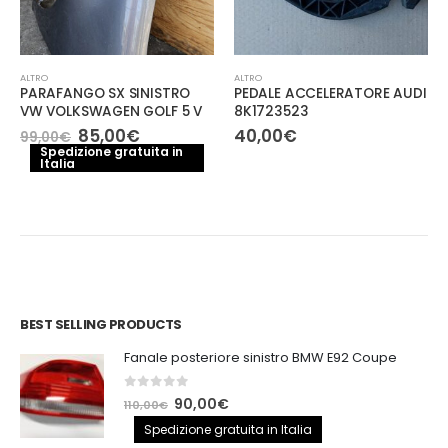
ALTRO
ALTRO
PARAFANGO SX SINISTRO
PEDALE ACCELERATORE AUDI
VW VOLKSWAGEN GOLF 5 V
8K1723523
Il
Il
85,00
€
40,00
€
99,00
€
prezzo
prezzo
Spedizione gratuita in
Italia
originale
attuale
era:
è:
99,00€.
85,00€.
BEST SELLING PRODUCTS
Fanale posteriore sinistro BMW E92 Coupe
0
out of 5
Il
Il
90,00
€
110,00
€
prezzo
prezzo
Spedizione gratuita in Italia