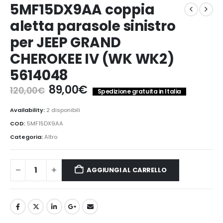
5MF15DX9AA coppia
aletta parasole sinistro
per JEEP GRAND
CHEROKEE IV (WK WK2)
5614048
Il
Il
89,00
€
120,00
€
Spedizione gratuita in Italia
prezzo
prezzo
originale
attuale
Availability:
2 disponibili
era:
è:
COD:
5MF15DX9AA
120,00€.
89,00€.
Categoria:
Altro
AGGIUNGI AL CARRELLO