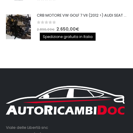
0
out of 5
CRB MOTORE VW GOLF 7 VII (2012 >) AUDI SEAT 2.0TDI 150CV CRB IMPIANTO BOSCH
0
out of 5
Il
Il
2.650,00
€
2.890,00
€
prezzo
prezzo
Spedizione gratuita in Italia
originale
attuale
era:
è:
2.890,00€.
2.650,00€.
Viale delle Libertà snc