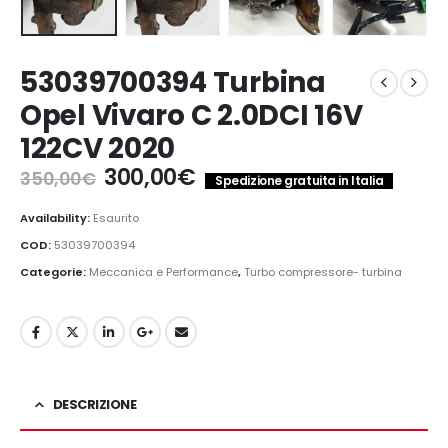
53039700394 Turbina
Opel Vivaro C 2.0DCI 16V
122CV 2020
Il
Il
300,00
€
350,00
€
Spedizione gratuita in Italia
prezzo
prezzo
originale
attuale
Availability:
Esaurito
era:
è:
COD:
53039700394
350,00€.
300,00€.
Categorie:
Meccanica e Performance
,
Turbo compressore- turbina
DESCRIZIONE