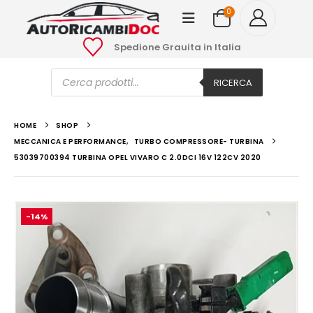
0
Spedione Grauita in Italia
Ricerca
prodotti
RICERCA
HOME
SHOP
MECCANICA E PERFORMANCE
,
TURBO COMPRESSORE- TURBINA
53039700394 TURBINA OPEL VIVARO C 2.0DCI 16V 122CV 2020
-14%