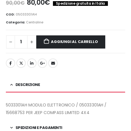
Il
Il
80,00
€
90,00
€
Spedizione gratuita in Italia
prezzo
prezzo
originale
attuale
COD:
05033301AH
era:
è:
Categoria:
Centraline
90,00€.
80,00€.
AGGIUNGI AL CARRELLO
DESCRIZIONE
5033301AH MODULO ELETTRONICO / 05033301AH /
15668753 PER JEEP COMPASS LIMITED 4X4
SPEDIZIONI E PAGAMENTI