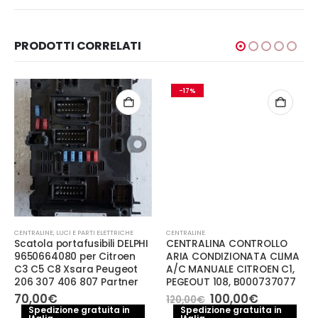
PRODOTTI CORRELATI
-17%
CENTRALINE
,
LUCI E PARTI ELETTRICHE
CENTRALINE
Scatola portafusibili DELPHI
CENTRALINA CONTROLLO
9650664080 per Citroen
ARIA CONDIZIONATA CLIMA
C3 C5 C8 Xsara Peugeot
A/C MANUALE CITROEN C1,
206 307 406 807 Partner
PEGEOUT 108, B000737077
Il
Il
70,00
€
100,00
€
120,00
€
prezzo
prezzo
Spedizione gratuita in
Spedizione gratuita in