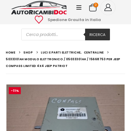
0
Spedione Grauita in Italia
Ricerca
prodotti
RICERCA
HOME
SHOP
LUCI E PARTI ELETTRICHE
,
CENTRALINE
5033301AH MODULO ELETTRONICO / 05033301AH / 15668753 PER JEEP
COMPASS LIMITED 4X4 JEEP PATRIOT
-11%