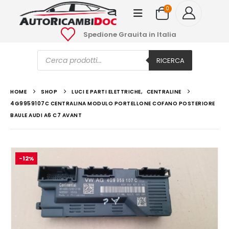
0
Spedione Grauita in Italia
Ricerca
prodotti
RICERCA
HOME
SHOP
LUCI E PARTI ELETTRICHE
,
CENTRALINE
4G9959107C CENTRALINA MODULO PORTELLONE COFANO POSTERIORE
BAULE AUDI A6 C7 AVANT
-12%