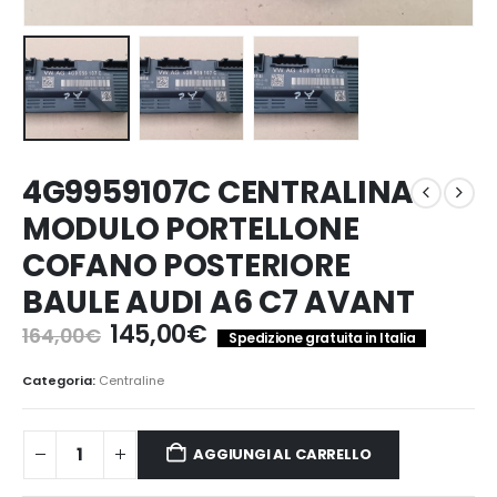
4G9959107C CENTRALINA
MODULO PORTELLONE
COFANO POSTERIORE
BAULE AUDI A6 C7 AVANT
Il
Il
145,00
€
164,00
€
Spedizione gratuita in Italia
prezzo
prezzo
originale
attuale
Categoria:
Centraline
era:
è:
164,00€.
145,00€.
AGGIUNGI AL CARRELLO