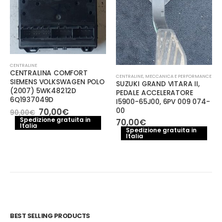
CENTRALINE
CENTRALINA COMFORT
CENTRALINE
,
MECCANICA E PERFORMANCE
SIEMENS VOLKSWAGEN POLO
SUZUKI GRAND VITARA II,
(2007) 5WK48212D
PEDALE ACCELERATORE
6Q1937049D
I5900-65J00, 6PV 009 074-
Il
Il
00
70,00
€
90,00
€
prezzo
prezzo
Spedizione gratuita in
70,00
€
Italia
originale
attuale
Spedizione gratuita in
era:
è:
Italia
90,00€.
70,00€.
BEST SELLING PRODUCTS