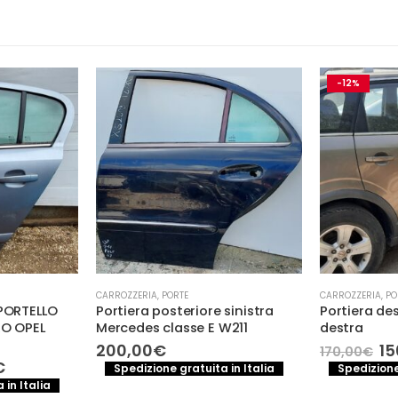
-12%
CARROZZERIA
,
PORTE
CARROZZERIA
,
PO
SPORTELLO
Portiera posteriore sinistra
Portiera de
RO OPEL
Mercedes classe E W211
destra
Il
200,00
€
15
170,00
€
pr
Il
€
Spedizione gratuita in Italia
Spedizione
or
prezzo
 in Italia
er