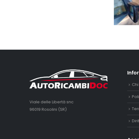
Info
Chi
Pol
Viale delle Libertà snc
Ter
96019 Rosolini (SR)
Dir