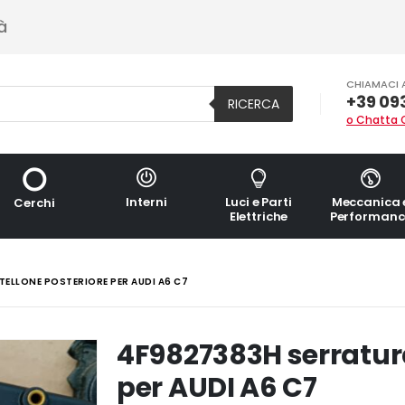
à
CHIAMACI 
+39 09
RICERCA
o Chatta 
Interni
Luci e Parti
Meccanica 
Cerchi
Elettriche
Performanc
ELLONE POSTERIORE PER AUDI A6 C7
4F9827383H serratura
per AUDI A6 C7