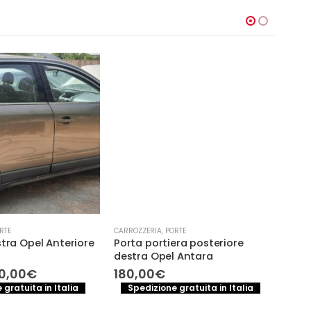
-1
RTE
CARROZZERIA
,
PORTE
CARRO
stra Opel Anteriore
Porta portiera posteriore
Spec
destra Opel Antara
dx R
(201
Il
0,00
€
180,00
€
ezzo
prezzo
110,
 gratuita in Italia
Spedizione gratuita in Italia
iginale
attuale
S
a:
è: