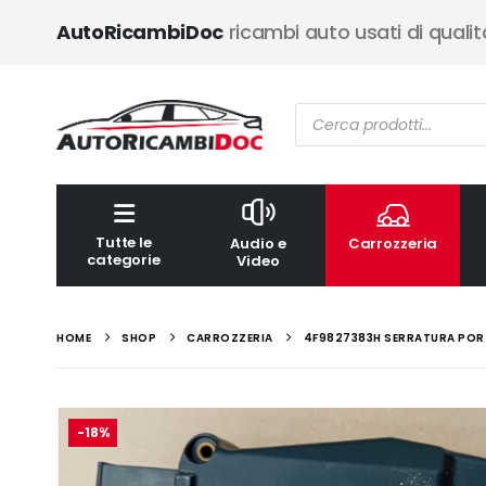
AutoRicambiDoc
ricambi auto usati di qualit
Ricerca
prodotti
Tutte le
Audio e
Carrozzeria
categorie
Video
HOME
SHOP
CARROZZERIA
4F9827383H SERRATURA PORT
-18%