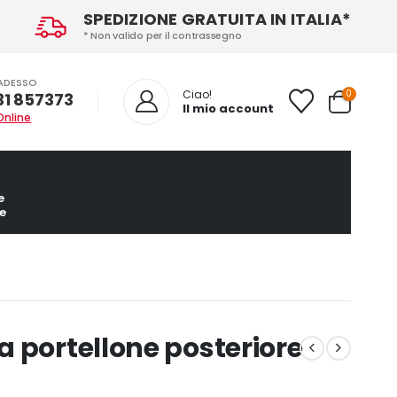
SPEDIZIONE GRATUITA IN ITALIA*
* Non valido per il contrassegno
ADESSO
0
Ciao!
31 857373
Il mio account
Online
e
e
 portellone posteriore