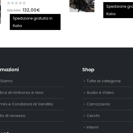
prezzo
Spedizione gra
0
out of 5
Il
Il
132,00
€
150,00
€
origina
Italia
prezzo
prezzo
Spedizione gratuita in
era:
originale
attuale
Italia
2.890,
era:
è:
150,00€.
132,00€.
rmazioni
Shop
 Siamo
Tutte le categorie
itica di rimborso e reso
Audio e Video
mini e Condizioni di Vendita
Carrozzeria
itto di recesso
Cerchi
Interni