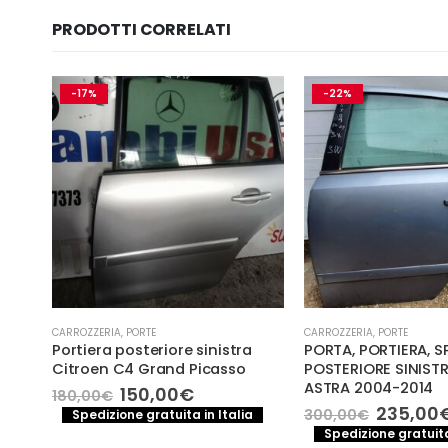
PRODOTTI CORRELATI
-17%
-22%
CARROZZERIA
,
PORTE
CARROZZERIA
,
PORTE
Portiera posteriore sinistra
PORTA, PORTIERA, 
Citroen C4 Grand Picasso
POSTERIORE SINIST
a
ASTRA 2004-2014
e
Il
Il
150,00
€
180,00
€
prezzo
prezzo
Il
235,00
300,00
€
Spedizione gratuita in Italia
.
originale
attuale
prezzo
Spedizione gratuita
era:
è: