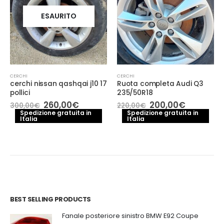
ESAURITO
CERCHI
CERCHI
cerchi nissan qashqai j10 17
Ruota completa Audi Q3
pollici
235/50R18
Il
Il
Il
Il
260,00
€
200,00
€
300,00
€
220,00
€
o
prezzo
prezzo
prezzo
prezzo
Spedizione gratuita in
Spedizione gratuita in
le
Italia
originale
attuale
Italia
originale
attuale
era:
è:
era:
è:
0€.
300,00€.
260,00€.
220,00€.
200,00€.
BEST SELLING PRODUCTS
Fanale posteriore sinistro BMW E92 Coupe