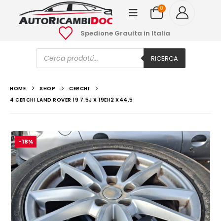
0
Spedione Grauita in Italia
Ricerca
prodotti
RICERCA
HOME
SHOP
CERCHI
4 CERCHI LAND ROVER 19 7.5J X 19EH2 X44.5
-18%