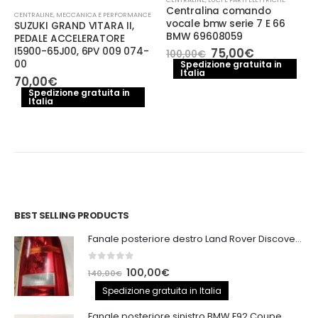
Centralina comando
CENTRALINE
,
MECCANICA E PERFORMANCE
vocale bmw serie 7 E 66
SUZUKI GRAND VITARA II,
BMW 69608059
PEDALE ACCELERATORE
Il
Il
I5900-65J00, 6PV 009 074-
75,00
€
100,00
€
prezzo
prezzo
00
Spedizione gratuita in
Italia
originale
attuale
70,00
€
era:
è:
Spedizione gratuita in
100,00€.
75,00€.
Italia
BEST SELLING PRODUCTS
Fanale posteriore destro Land Rover Discovery 3
0
out of 5
Il
Il
100,00
€
140,00
€
prezzo
prezzo
Spedizione gratuita in Italia
originale
attuale
Fanale posteriore sinistro BMW E92 Coupe