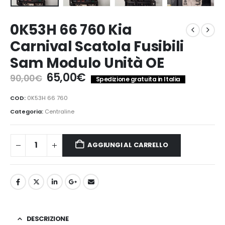
0K53H 66 760 Kia
Carnival Scatola Fusibili
Sam Modulo Unità OE
Il
Il
65,00
€
90,00
€
Spedizione gratuita in Italia
prezzo
prezzo
originale
attuale
COD:
0K53H 66 760
era:
è:
Categoria:
Centraline
90,00€.
65,00€.
AGGIUNGI AL CARRELLO
DESCRIZIONE