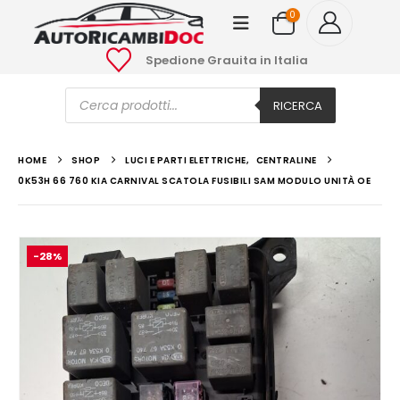
0
Spedione Grauita in Italia
Ricerca
prodotti
RICERCA
HOME
SHOP
LUCI E PARTI ELETTRICHE
,
CENTRALINE
0K53H 66 760 KIA CARNIVAL SCATOLA FUSIBILI SAM MODULO UNITÀ OE
-28%