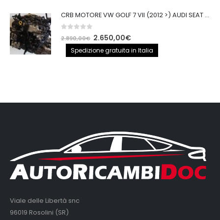
CRB MOTORE VW GOLF 7 VII (2012 >) AUDI SEAT 2.0TDI 150CV CRB IMPIANTO BOSCH
0
out of 5
Il
Il
2.650,00
€
2.890,00
€
prezzo
prezzo
Spedizione gratuita in Italia
originale
attuale
era:
è:
2.890,00€.
2.650,00€.
Viale delle Libertà snc
96019 Rosolini (SR)