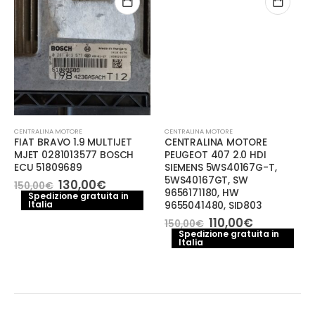
CENTRALINA MOTORE
CENTRALINA MOTORE
FIAT BRAVO 1.9 MULTIJET
CENTRALINA MOTORE
MJET 0281013577 BOSCH
PEUGEOT 407 2.0 HDI
ECU 51809689
SIEMENS 5WS40167G-T,
5WS40167GT, SW
Il
Il
130,00
€
150,00
€
9656171180, HW
prezzo
prezzo
Spedizione gratuita in
Italia
originale
attuale
9655041480, SID803
o
era:
è:
le
Il
Il
110,00
€
150,00
€
150,00€.
130,00€.
prezzo
prezzo
Spedizione gratuita in
€.
Italia
originale
attuale
era:
è:
150,00€.
110,00€.