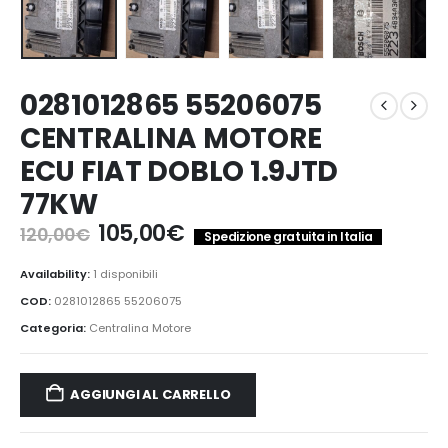
0281012865 55206075
CENTRALINA MOTORE
ECU FIAT DOBLO 1.9JTD
77KW
Il
Il
105,00
€
120,00
€
Spedizione gratuita in Italia
prezzo
prezzo
originale
attuale
Availability:
1 disponibili
era:
è:
COD:
0281012865 55206075
120,00€.
105,00€.
Categoria:
Centralina Motore
AGGIUNGI AL CARRELLO