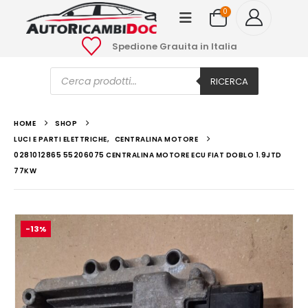
0
Spedione Grauita in Italia
Ricerca
prodotti
RICERCA
HOME
SHOP
LUCI E PARTI ELETTRICHE
,
CENTRALINA MOTORE
0281012865 55206075 CENTRALINA MOTORE ECU FIAT DOBLO 1.9JTD
77KW
-13%